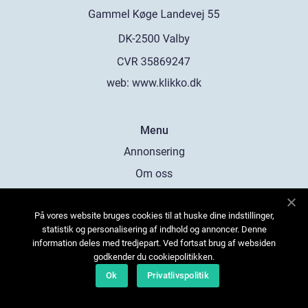
web:
www.klikko.dk
Menu
Annonsering
Om oss
Cookies
På vores website bruges cookies til at huske dine indstillinger,
Kontakta oss
statistik og personalisering af indhold og annoncer. Denne
Sitemap
information deles med tredjepart. Ved fortsat brug af websiden
godkender du cookiepolitikken.
Ok
Privatlivspolitik