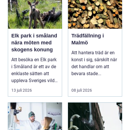
Elk park i småland
Trädfällning i
nära möten med
Malmö
skogens konung
Att hantera träd är en
Att besöka en Elk park
konst i sig, särskilt när
i Småland är ett av de
det handlar om att
enklaste sätten att
bevara stade...
uppleva Sveriges vilda
hjärta på n...
13 juli 2026
08 juli 2026