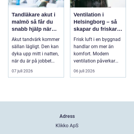
Tandläkare akut i
Ventilation i
malmö så får du
Helsingborg – så
snabb hjälp när
skapar du friskare
tanden krisar
byggnader och
Akut tandvärk kommer
Frisk luft i en byggnad
lägre
sällan lägligt. Den kan
handlar om mer än
energikostnader
dyka upp mitt i natten,
komfort. Modern
när du är på jobbet
ventilation påverkar
eller preci...
hälsa...
07 juli 2026
06 juli 2026
Adress