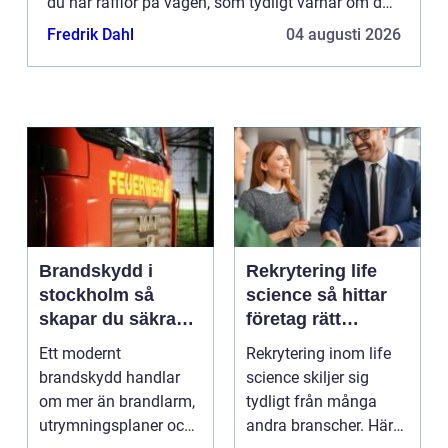
du har räfflor på vägen, som tydligt varnar om du
kör för långt ut i kanten. På skolgården finns det
Fredrik Dahl
04 augusti 2026
markeringar...
Brandskydd i
Rekrytering life
stockholm så
science så hittar
skapar du säkra
företag rätt
byggnader på
kompetens när
Ett modernt
Rekrytering inom life
riktigt
kraven är som
brandskydd handlar
science skiljer sig
högst
om mer än brandlarm,
tydligt från många
utrymningsplaner och
andra branscher. Här