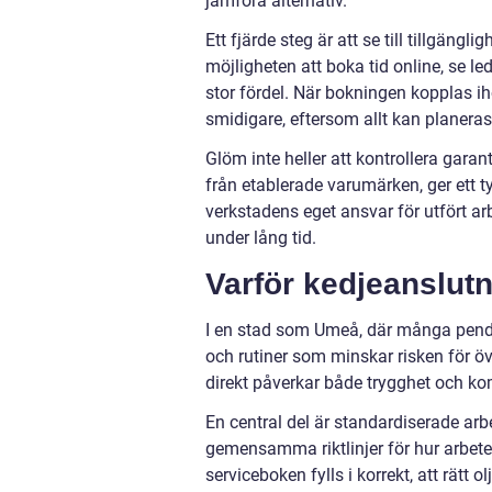
jämföra alternativ.
Ett fjärde steg är att se till tillgän
möjligheten att boka tid online, se le
stor fördel. När bokningen kopplas i
smidigare, eftersom allt kan planeras
Glöm inte heller att kontrollera garan
från etablerade varumärken, ger ett 
verkstadens eget ansvar för utfört arb
under lång tid.
Varför kedjeanslutna
I en stad som Umeå, där många pendl
och rutiner som minskar risken för ö
direkt påverkar både trygghet och ko
En central del är standardiserade arbe
gemensamma riktlinjer för hur arbete
serviceboken fylls i korrekt, att rätt 