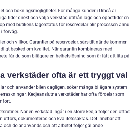
glighet och bokningsmöjligheter. För många kunder i Umeå är
diga tider direkt och välja verkstad utifrån läge och öppettider en
hop med butikens lagerstatus för reservdelar blir processen ännu
 i förväg.
tier och villkor. Garantier på reservdelar, särskilt när de kommer
tydligt besked om kvalitet. När garantin kombineras med
ete får du som bilägare en helhetslösning som är lätt att lita på
 verkstäder ofta är ett tryggt val
ar och använder bilen dagligen, söker många bilägare system
verraskningar. Kedjeanslutna verkstäder har ofta fördelar som
mfort.
tsrutiner. När en verkstad ingår i en större kedja följer den oftas
n utförs, dokumenteras och kvalitetssäkras. Det innebär att
olja och delar används och att arbetet följer gällande