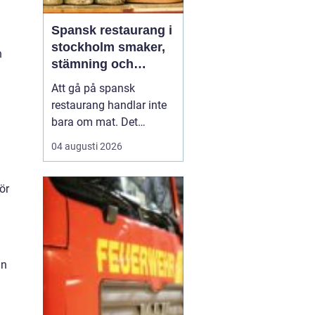
Spansk restaurang i
stockholm smaker,
n
stämning och
smarta val
Att gå på spansk
restaurang handlar inte
bara om mat. Det
handlar om värme, tid
04 augusti 2026
tillsammans och en
känsla av kväll som
ör
aldrig tar slut. För
många som söker
en
spansk restaurang
stockholm är
upplevelsen lika vik...
an