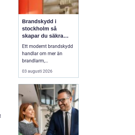
Brandskydd i
stockholm så
skapar du säkra
byggnader på riktigt
Ett modernt brandskydd
handlar om mer än
brandlarm,
utrymningsplaner och
03 augusti 2026
röda brandsläckare på
väggarna. För
fastighetsägare,
byggentreprenörer och
förvaltare i Stockholm är
helheten avgörande:
t
samspelet mellan aktivt
och passivt skydd, tydlig
ansvar...