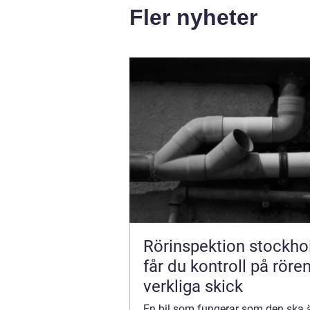
Fler nyheter
Rörinspektion stockholm
får du kontroll på röre
verkliga skick
En bil som fungerar som den ska 