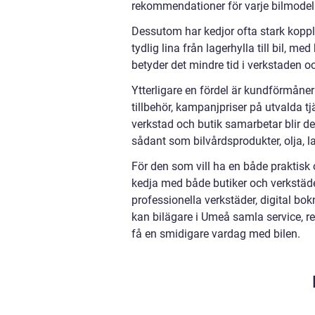
rekommendationer för varje bilmodell
Dessutom har kedjor ofta stark koppli
tydlig lina från lagerhylla till bil, m
betyder det mindre tid i verkstaden och
Ytterligare en fördel är kundförmå
tillbehör, kampanjpriser på utvalda tj
verkstad och butik samarbetar blir d
sådant som bilvårdsprodukter, olja, la
För den som vill ha en både praktisk o
kedja med både butiker och verkstäder
professionella verkstäder, digital
kan bilägare i Umeå samla service, re
få en smidigare vardag med bilen.