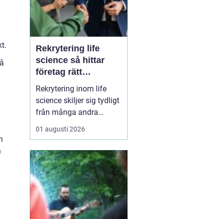
t.
Rekrytering life
science så hittar
på
företag rätt
kompetens när
Rekrytering inom life
kraven är som högst
science skiljer sig tydligt
från många andra
branscher. Här påverkar
01 augusti 2026
varje beslut
n
patientsäkerhet,
h
myndighetskrav och ofta
stora
forskningsinvesteringar.
Roller tillsätts inte bara
för att fylla en
organisation, utan för att