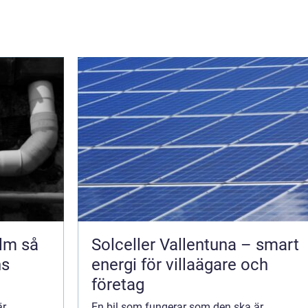
 så
Solceller Vallentuna – smart
ns
energi för villaägare och
företag
är
En bil som fungerar som den ska är