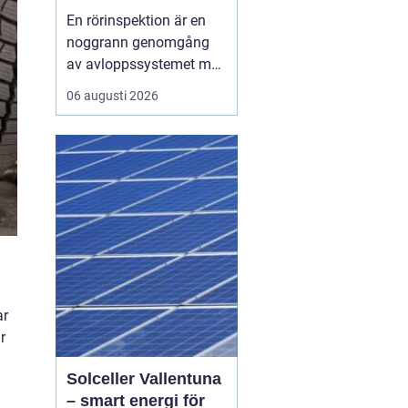
verkliga skick
En rörinspektion är en
noggrann genomgång
av avloppssystemet med
kamera, där rörens
06 augusti 2026
insida dokumenteras i
bild och film. Syftet är
att upptäcka skador,
beläggningar och
riskzoner i tid, så att
underhåll, reparation
eller relining kan
planeras smart i...
ar
r
Solceller Vallentuna
– smart energi för