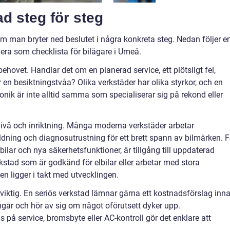
ad steg för steg
e om man bryter ned beslutet i några konkreta steg. Nedan följer e
era som checklista för bilägare i Umeå.
behovet. Handlar det om en planerad service, ett plötsligt fel,
r en besiktningstvåa? Olika verkstäder har olika styrkor, och en
onik är inte alltid samma som specialiserar sig på rekond eller
nivå och inriktning. Många moderna verkstäder arbetar
ning och diagnosutrustning för ett brett spann av bilmärken. F
lar och nya säkerhetsfunktioner, är tillgång till uppdaterad
stad som är godkänd för elbilar eller arbetar med stora
den ligger i takt med utvecklingen.
s viktig. En seriös verkstad lämnar gärna ett kostnadsförslag inn
ngår och hör av sig om något oförutsett dyker upp.
 på service, bromsbyte eller AC-kontroll gör det enklare att