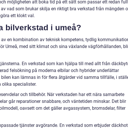
er och möjligheten att boka tid på ett sätt som passar ett redan full
v vad som brukar skilja en riktigt bra verkstad från mängden 
göra ett klokt val.
a bilverkstad i umeå?
a av en kombination av teknisk kompetens, tydlig kommunikatio
För Umeå, med sitt klimat och sina växlande vägförhållanden, bli
jänsterna. En verkstad som kan hjälpa till med allt från däckbyt
erad felsökning på moderna elbilar och hybrider underlättar
 bilen kan lämnas in för flera åtgärder vid samma tillfälle, i ställ
olika specialister.
 reservdelar och tillbehör. När verkstaden har ett nära samarbete
lar går reparationer snabbare, och väntetiden minskar. Det blir
din bilmodell, oavsett om det gäller avgassystem, bromsdelar, filter
assade tjänster avgörande. En verkstad som erbjuder däckhote