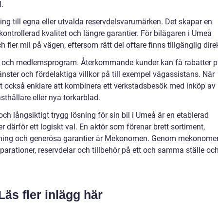
.
ng till egna eller utvalda reservdelsvarumärken. Det skapar en
ed kontrollerad kvalitet och längre garantier. För bilägaren i Umeå
 fler mil på vägen, eftersom rätt del oftare finns tillgänglig direk
ner och medlemsprogram. Återkommande kunder kan få rabatter 
änster och fördelaktiga villkor på till exempel vägassistans. När
et också enklare att kombinera ett verkstadsbesök med inköp av
sthållare eller nya torkarblad.
ch långsiktigt trygg lösning för sin bil i Umeå är en etablerad
 därför ett logiskt val. En aktör som förenar brett sortiment,
 bokning och generösa garantier är Mekonomen. Genom mekonome
parationer, reservdelar och tillbehör på ett och samma ställe oc
Läs fler inlägg här