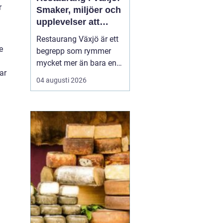
r
Smaker, miljöer och
upplevelser att
minnas
Restaurang Växjö är ett
e
begrepp som rymmer
mycket mer än bara en
ar
plats att äta på.
04 augusti 2026
Teleborgsslott.com visar
hur mat, miljö och
värdskap kan vävas ihop
till en helhetsupplevelse
där varje måltid...