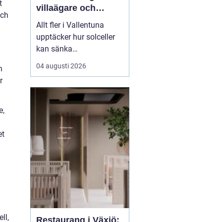
t
villaägare och
och
företag
Allt fler i Vallentuna
upptäcker hur solceller
kan sänka
elkostnaderna, öka
04 augusti 2026
n
tryggheten mot
r
prisökningar och
samtidigt bidra till ett
mer hållbart samhälle.
e,
Med många villor, goda
takytor och relativt få
et
h&ou...
ll,
Restaurang i Växjö: