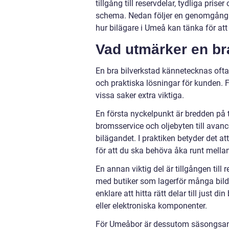
tillgång till reservdelar, tydliga pris
schema. Nedan följer en genomgång a
hur bilägare i Umeå kan tänka för att 
Vad utmärker en br
En bra bilverkstad kännetecknas oft
och praktiska lösningar för kunden. 
vissa saker extra viktiga.
En första nyckelpunkt är bredden på t
bromsservice och oljebyten till avanc
bilägandet. I praktiken betyder det att
för att du ska behöva åka runt mellan 
En annan viktig del är tillgången till
med butiker som lagerför många bilde
enklare att hitta rätt delar till just 
eller elektroniska komponenter.
För Umeåbor är dessutom säsongsanp