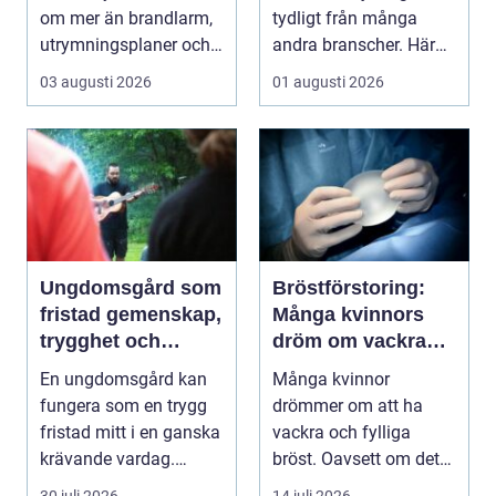
högst
om mer än brandlarm,
tydligt från många
utrymningsplaner och
andra branscher. Här
röda brandsläckare på
påverkar varje bes...
03 augusti 2026
01 augusti 2026
vägga...
Ungdomsgård som
Bröstförstoring:
fristad gemenskap,
Många kvinnors
trygghet och
dröm om vackra
växande
bröst
En ungdomsgård kan
Många kvinnor
fungera som en trygg
drömmer om att ha
fristad mitt i en ganska
vackra och fylliga
krävande vardag.
bröst. Oavsett om det
Skola, sociala med...
är f&o...