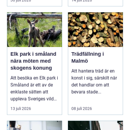
30 juli 2026
14 juli 2026
Elk park i småland
Trädfällning i
nära möten med
Malmö
skogens konung
Att hantera träd är en
Att besöka en Elk park i
konst i sig, särskilt när
Småland är ett av de
det handlar om att
enklaste sätten att
bevara stade...
uppleva Sveriges vilda
hjärta på n...
13 juli 2026
08 juli 2026