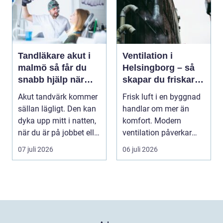
Tandläkare akut i
Ventilation i
malmö så får du
Helsingborg – så
snabb hjälp när
skapar du friskare
tanden krisar
byggnader och
Akut tandvärk kommer
Frisk luft i en byggnad
lägre
sällan lägligt. Den kan
handlar om mer än
energikostnader
dyka upp mitt i natten,
komfort. Modern
när du är på jobbet eller
ventilation påverkar
preci...
hälsa...
07 juli 2026
06 juli 2026