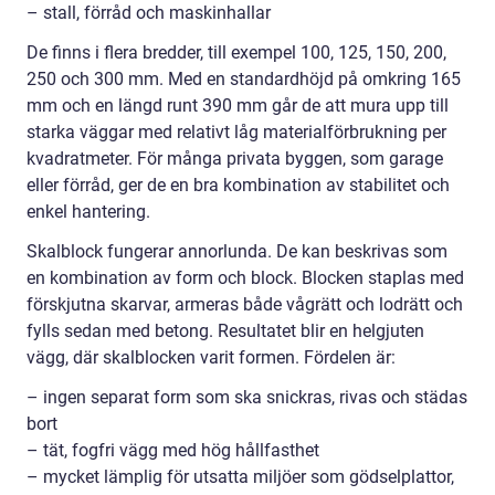
– stall, förråd och maskinhallar
De finns i flera bredder, till exempel 100, 125, 150, 200,
250 och 300 mm. Med en standardhöjd på omkring 165
mm och en längd runt 390 mm går de att mura upp till
starka väggar med relativt låg materialförbrukning per
kvadratmeter. För många privata byggen, som garage
eller förråd, ger de en bra kombination av stabilitet och
enkel hantering.
Skalblock fungerar annorlunda. De kan beskrivas som
en kombination av form och block. Blocken staplas med
förskjutna skarvar, armeras både vågrätt och lodrätt och
fylls sedan med betong. Resultatet blir en helgjuten
vägg, där skalblocken varit formen. Fördelen är:
– ingen separat form som ska snickras, rivas och städas
bort
– tät, fogfri vägg med hög hållfasthet
– mycket lämplig för utsatta miljöer som gödselplattor,