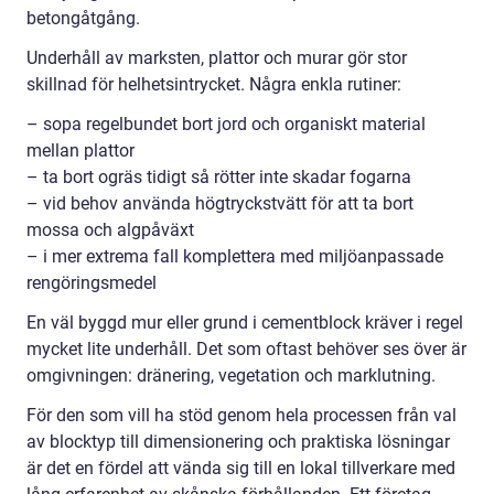
betongåtgång.
Underhåll av marksten, plattor och murar gör stor
skillnad för helhetsintrycket. Några enkla rutiner:
– sopa regelbundet bort jord och organiskt material
mellan plattor
– ta bort ogräs tidigt så rötter inte skadar fogarna
– vid behov använda högtryckstvätt för att ta bort
mossa och algpåväxt
– i mer extrema fall komplettera med miljöanpassade
rengöringsmedel
En väl byggd mur eller grund i cementblock kräver i regel
mycket lite underhåll. Det som oftast behöver ses över är
omgivningen: dränering, vegetation och marklutning.
För den som vill ha stöd genom hela processen från val
av blocktyp till dimensionering och praktiska lösningar
är det en fördel att vända sig till en lokal tillverkare med