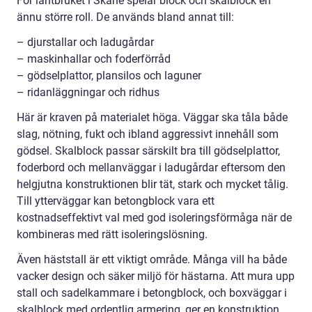
För lantbruket i Skåne spelar block och skalblock en
ännu större roll. De används bland annat till:
– djurstallar och ladugårdar
– maskinhallar och foderförråd
– gödselplattor, plansilos och laguner
– ridanläggningar och ridhus
Här är kraven på materialet höga. Väggar ska tåla både
slag, nötning, fukt och ibland aggressivt innehåll som
gödsel. Skalblock passar särskilt bra till gödselplattor,
foderbord och mellanväggar i ladugårdar eftersom den
helgjutna konstruktionen blir tät, stark och mycket tålig.
Till ytterväggar kan betongblock vara ett
kostnadseffektivt val med god isoleringsförmåga när de
kombineras med rätt isoleringslösning.
Även häststall är ett viktigt område. Många vill ha både
vacker design och säker miljö för hästarna. Att mura upp
stall och sadelkammare i betongblock, och boxväggar i
skalblock med ordentlig armering, ger en konstruktion