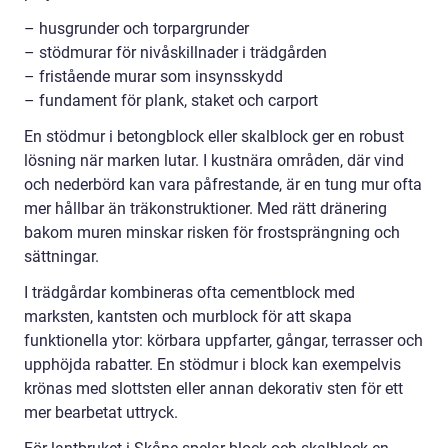
– husgrunder och torpargrunder
– stödmurar för nivåskillnader i trädgården
– fristående murar som insynsskydd
– fundament för plank, staket och carport
En stödmur i betongblock eller skalblock ger en robust
lösning när marken lutar. I kustnära områden, där vind
och nederbörd kan vara påfrestande, är en tung mur ofta
mer hållbar än träkonstruktioner. Med rätt dränering
bakom muren minskar risken för frostsprängning och
sättningar.
I trädgårdar kombineras ofta cementblock med
marksten, kantsten och murblock för att skapa
funktionella ytor: körbara uppfarter, gångar, terrasser och
upphöjda rabatter. En stödmur i block kan exempelvis
krönas med slottsten eller annan dekorativ sten för ett
mer bearbetat uttryck.