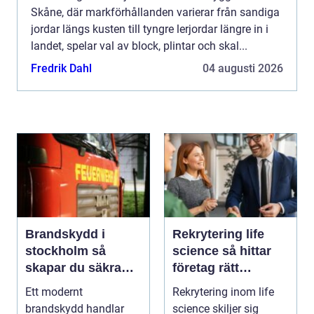
Skåne, där markförhållanden varierar från sandiga
jordar längs kusten till tyngre lerjordar längre in i
landet, spelar val av block, plintar och skal...
Fredrik Dahl
04 augusti 2026
Brandskydd i
Rekrytering life
stockholm så
science så hittar
skapar du säkra
företag rätt
byggnader på
kompetens när
Ett modernt
Rekrytering inom life
riktigt
kraven är som
brandskydd handlar
science skiljer sig