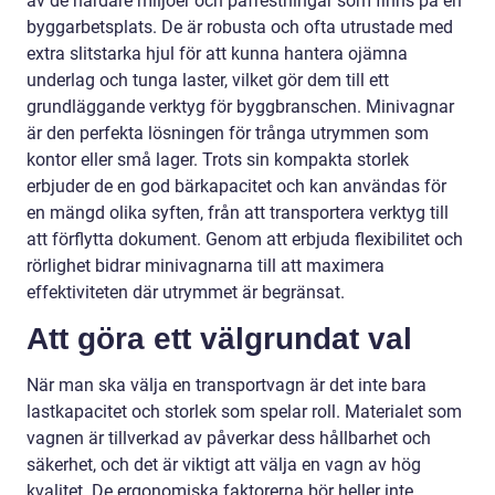
av de hårdare miljöer och påfrestningar som finns på en
byggarbetsplats. De är robusta och ofta utrustade med
extra slitstarka hjul för att kunna hantera ojämna
underlag och tunga laster, vilket gör dem till ett
grundläggande verktyg för byggbranschen. Minivagnar
är den perfekta lösningen för trånga utrymmen som
kontor eller små lager. Trots sin kompakta storlek
erbjuder de en god bärkapacitet och kan användas för
en mängd olika syften, från att transportera verktyg till
att förflytta dokument. Genom att erbjuda flexibilitet och
rörlighet bidrar minivagnarna till att maximera
effektiviteten där utrymmet är begränsat.
Att göra ett välgrundat val
När man ska välja en transportvagn är det inte bara
lastkapacitet och storlek som spelar roll. Materialet som
vagnen är tillverkad av påverkar dess hållbarhet och
säkerhet, och det är viktigt att välja en vagn av hög
kvalitet. De ergonomiska faktorerna bör heller inte