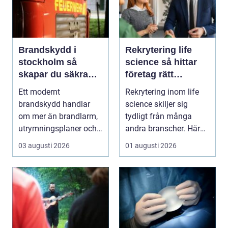
Brandskydd i
Rekrytering life
stockholm så
science så hittar
skapar du säkra
företag rätt
byggnader på
kompetens när
Ett modernt
Rekrytering inom life
riktigt
kraven är som
brandskydd handlar
science skiljer sig
högst
om mer än brandlarm,
tydligt från många
utrymningsplaner och
andra branscher. Här
röda brandsläckare på
påverkar varje bes...
03 augusti 2026
01 augusti 2026
vägga...