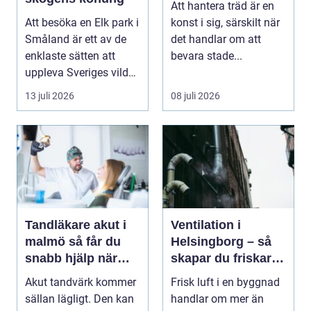
Att hantera träd är en
Att besöka en Elk park i
konst i sig, särskilt när
Småland är ett av de
det handlar om att
enklaste sätten att
bevara stade...
uppleva Sveriges vilda
hjärta på n...
13 juli 2026
08 juli 2026
Tandläkare akut i
Ventilation i
malmö så får du
Helsingborg – så
snabb hjälp när
skapar du friskare
tanden krisar
byggnader och
Akut tandvärk kommer
Frisk luft i en byggnad
lägre
sällan lägligt. Den kan
handlar om mer än
energikostnader