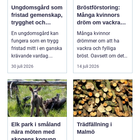
Ungdomsgård som
Bröstförstoring:
fristad gemenskap,
Många kvinnors
trygghet och
dröm om vackra
växande
bröst
En ungdomsgård kan
Många kvinnor
fungera som en trygg
drömmer om att ha
fristad mitt i en ganska
vackra och fylliga
krävande vardag.
bröst. Oavsett om det
Skola, sociala med...
är f&o...
30 juli 2026
14 juli 2026
Elk park i småland
Trädfällning i
nära möten med
Malmö
skogens konung