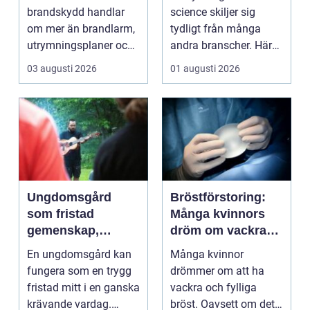
riktigt
kraven är som
brandskydd handlar
science skiljer sig
högst
om mer än brandlarm,
tydligt från många
utrymningsplaner och
andra branscher. Här
röda brandsläckare på
påverkar varje bes...
03 augusti 2026
01 augusti 2026
vägga...
Ungdomsgård
Bröstförstoring:
som fristad
Många kvinnors
gemenskap,
dröm om vackra
trygghet och
bröst
En ungdomsgård kan
Många kvinnor
växande
fungera som en trygg
drömmer om att ha
fristad mitt i en ganska
vackra och fylliga
krävande vardag.
bröst. Oavsett om det