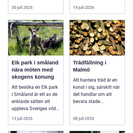
Skola, sociala med...
är f&o...
30 juli 2026
14 juli 2026
Elk park i småland
Trädfällning i
nära möten med
Malmö
skogens konung
Att hantera träd är en
Att besöka en Elk park
konst i sig, särskilt när
i Småland är ett av de
det handlar om att
enklaste sätten att
bevara stade...
uppleva Sveriges vilda
hjärta på n...
13 juli 2026
08 juli 2026