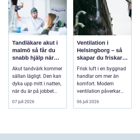
Tandläkare akut i
Ventilation i
malmö så får du
Helsingborg – så
snabb hjälp när
skapar du friskare
tanden krisar
byggnader och
Akut tandvärk kommer
Frisk luft i en byggnad
lägre
sällan lägligt. Den kan
handlar om mer än
energikostnader
dyka upp mitt i natten,
komfort. Modern
när du är på jobbet
ventilation påverkar
eller preci...
hälsa...
07 juli 2026
06 juli 2026