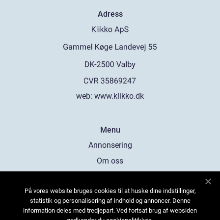
Adress
web:
www.klikko.dk
Menu
Annonsering
Om oss
Cookies
På vores website bruges cookies til at huske dine indstillinger,
Kontakta oss
statistik og personalisering af indhold og annoncer. Denne
Sitemap
information deles med tredjepart. Ved fortsat brug af websiden