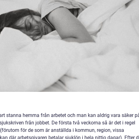
art stanna hemma från arbetet och man kan aldrig vara säker p
kskriven från jobbet. De första två veckorna så är det i regel
 (förutom för de som är anställda i kommun, region, vissa
n där arbetsgivaren betalar sjuklön i hela nittio dagar). Efter d