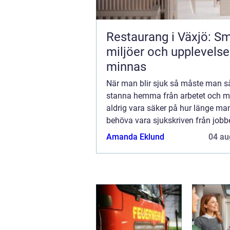
Restaurang i Växjö: Sm
miljöer och upplevelse
minnas
När man blir sjuk så måste man så
stanna hemma från arbetet och 
aldrig vara säker på hur länge m
behöva vara sjukskriven från jobb
första två veckorna så är det i rege
Amanda Eklund
04 au
arbetsgivaren som betalar ut sjuk
(förutom för de ...