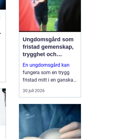
säk...
:
s
a
Ungdomsgård som
fristad gemenskap,
trygghet och
växande
En ungdomsgård kan
fungera som en trygg
fristad mitt i en ganska
krävande vardag. Skola,
30 juli 2026
sociala medier, betyg
och förväntningar från
både kompisar och
vuxna skapar lätt en
känsla av press. Då
behövs plats...