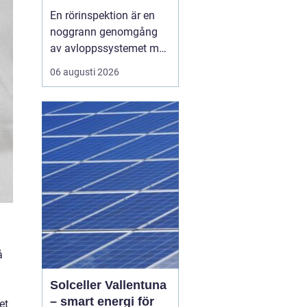
verkliga skick
En rörinspektion är en
noggrann genomgång
av avloppssystemet med
kamera, där rörens
06 augusti 2026
insida dokumenteras i
bild och film. Syftet är
att upptäcka skador,
beläggningar och
riskzoner i tid, så att
underhåll, reparation
eller relining kan
planeras smart i...
å
Solceller Vallentuna
– smart energi för
et