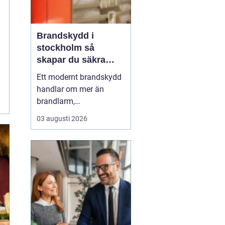
Brandskydd i
stockholm så
skapar du säkra
byggnader på riktigt
Ett modernt brandskydd
handlar om mer än
brandlarm,
utrymningsplaner och
03 augusti 2026
röda brandsläckare på
väggarna. För
fastighetsägare,
byggentreprenörer och
förvaltare i Stockholm är
helheten avgörande:
samspelet mellan aktivt
och passivt skydd, tydlig
ansvar...