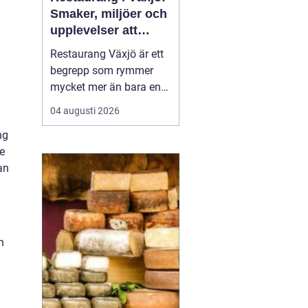
Smaker, miljöer och
upplevelser att
minnas
Restaurang Växjö är ett
begrepp som rymmer
mycket mer än bara en
plats att äta på.
04 augusti 2026
Teleborgsslott.com visar
ng
hur mat, miljö och
e
värdskap kan vävas ihop
an
till en helhetsupplevelse
där varje måltid...
d
n