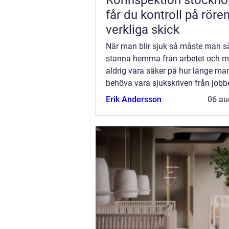
Rörinspektion stockholm
får du kontroll på röre
verkliga skick
När man blir sjuk så måste man så
stanna hemma från arbetet och 
aldrig vara säker på hur länge m
behöva vara sjukskriven från jobb
första två veckorna så är det i rege
Erik Andersson
06 au
arbetsgivaren som betalar ut sjuk
(förutom för de ...