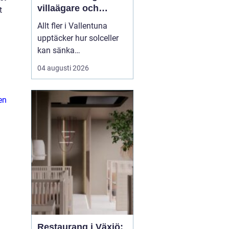
villaägare och
t
företag
Allt fler i Vallentuna
upptäcker hur solceller
kan sänka
elkostnaderna, öka
04 augusti 2026
tryggheten mot
prisökningar och
samtidigt bidra till ett
en
mer hållbart samhälle.
Med många villor, goda
takytor och relativt få
h&ou...
Restaurang i Växjö: