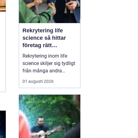
Rekrytering life
science så hittar
företag rätt
kompetens när
Rekrytering inom life
kraven är som högst
science skiljer sig tydligt
från många andra
branscher. Här påverkar
01 augusti 2026
varje beslut
patientsäkerhet,
myndighetskrav och ofta
stora
forskningsinvesteringar.
Roller tillsätts inte bara
för att fylla en
organisation, utan för att