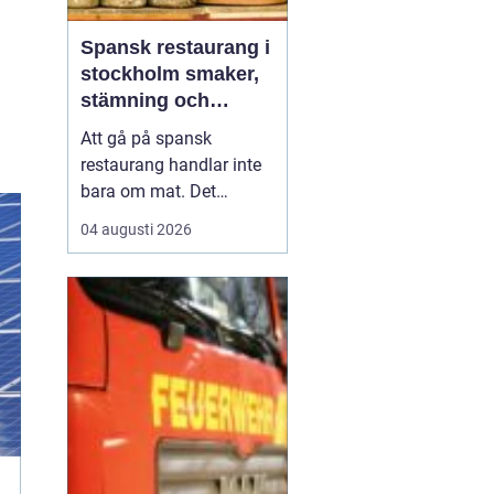
Spansk restaurang i
stockholm smaker,
stämning och
smarta val
Att gå på spansk
restaurang handlar inte
bara om mat. Det
handlar om värme, tid
04 augusti 2026
tillsammans och en
känsla av kväll som
aldrig tar slut. För
många som söker
en
spansk restaurang
stockholm är
upplevelsen lika vik...