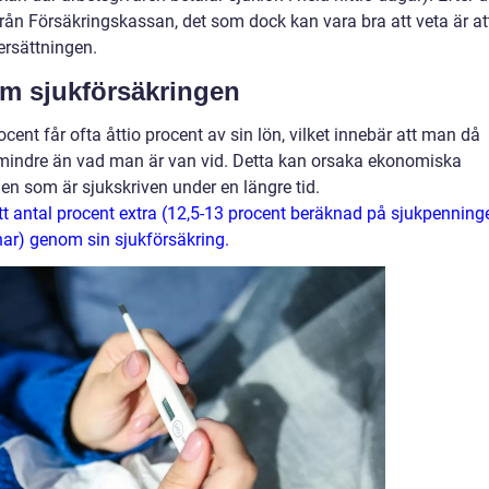
ån Försäkringskassan, det som dock kan vara bra att veta är at
rsättningen.
m sjukförsäkringen
ent får ofta åttio procent av sin lön, vilket innebär att man då
 mindre än vad man är van vid. Detta kan orsaka ekonomiska
en som är sjukskriven under en längre tid.
l ett antal procent extra (12,5-13 procent beräknad på sjukpenning
ar) genom sin sjukförsäkring.