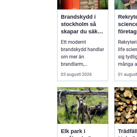
Brandskydd i
Rekryte
stockholm så
science så hit
skapar du säkra
företag
byggnader på
kompet
Ett modernt
Rekryter
riktigt
kraven
brandskydd handlar
life scien
högst
om mer än
sig tydli
brandlarm,
många a
utrymningsplaner
bransche
03 augusti 2026
01 august
och röda
påverkar 
brandsläckare på
vägga...
Elk park i
Trädfäl