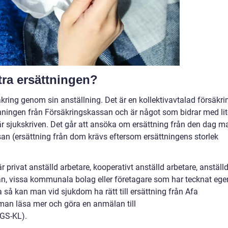
xtra ersättningen?
ring genom sin anställning. Det är en kollektivavtalad försäkri
nningen från Försäkringskassan och är något som bidrar med lit
r sjukskriven. Det går att ansöka om ersättning från den dag m
an (ersättning från dom krävs eftersom ersättningens storlek
 privat anställd arbetare, kooperativt anställd arbetare, anställ
, vissa kommunala bolag eller företagare som har tecknat ege
 så kan man vid sjukdom ha rätt till ersättning från Afa
man läsa mer och göra en anmälan till
AGS-KL).