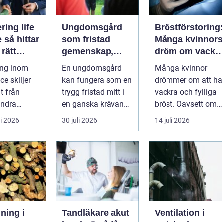
ring life
Ungdomsgård
Bröstförstoring
tar
som fristad
Många kvinnor
 rätt
gemenskap,
dröm om vackr
ens när
trygghet och
bröst
ing inom
En ungdomsgård
Många kvinnor
 är som
växande
ce skiljer
kan fungera som en
drömmer om att ha
gt från
trygg fristad mitt i
vackra och fylliga
ndra
en ganska krävande
bröst. Oavsett om
r. Här
vardag. Skola,
det är f&o...
i 2026
30 juli 2026
14 juli 2026
varje bes...
sociala med...
lning i
Tandläkare akut
Ventilation i