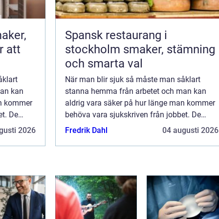
aker,
Spansk restaurang i
r att
stockholm smaker, stämning
och smarta val
klart
När man blir sjuk så måste man såklart
man kan
stanna hemma från arbetet och man kan
an kommer
aldrig vara säker på hur länge man kommer
et. De
behöva vara sjukskriven från jobbet. De
l
första två veckorna så är det i regel
gusti 2026
Fredrik Dahl
04 augusti 2026
lön
arbetsgivaren som betalar ut sjuklön
(förutom för de ...