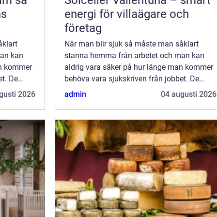
 så
Solceller Vallentuna – smart
ns
energi för villaägare och
företag
klart
När man blir sjuk så måste man såklart
man kan
stanna hemma från arbetet och man kan
an kommer
aldrig vara säker på hur länge man kommer
et. De
behöva vara sjukskriven från jobbet. De
l
första två veckorna så är det i regel
gusti 2026
admin
04 augusti 2026
lön
arbetsgivaren som betalar ut sjuklön
(förutom för de ...