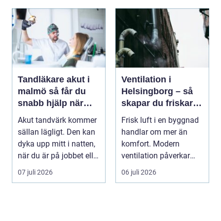
Tandläkare akut i
Ventilation i
malmö så får du
Helsingborg – så
snabb hjälp när
skapar du friskare
tanden krisar
byggnader och
Akut tandvärk kommer
Frisk luft i en byggnad
lägre
sällan lägligt. Den kan
handlar om mer än
energikostnader
dyka upp mitt i natten,
komfort. Modern
när du är på jobbet eller
ventilation påverkar
preci...
hälsa...
07 juli 2026
06 juli 2026