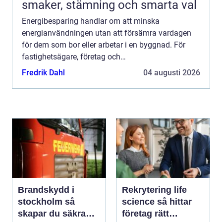
smaker, stämning och smarta val
Energibesparing handlar om att minska
energianvändningen utan att försämra vardagen
för dem som bor eller arbetar i en byggnad. För
fastighetsägare, företag och
bostadsrättsföreningar är det ofta den snabbaste
Fredrik Dahl
04 augusti 2026
vägen till lägre kostnader, stabilare dr...
Brandskydd i
Rekrytering life
stockholm så
science så hittar
skapar du säkra
företag rätt