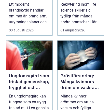
byggnader på
kompetens när
Ett modernt
Rekrytering inom life
riktigt
kraven är som
brandskydd handlar
science skiljer sig
högst
om mer än brandlarm,
tydligt från många
utrymningsplaner och
andra branscher. Här
röda brandsläckare på
påverkar varje bes...
03 augusti 2026
01 augusti 2026
vägga...
Ungdomsgård som
Bröstförstoring:
fristad gemenskap,
Många kvinnors
trygghet och
dröm om vackra
växande
bröst
En ungdomsgård kan
Många kvinnor
fungera som en trygg
drömmer om att ha
fristad mitt i en ganska
vackra och fylliga