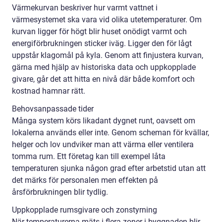
Värmekurvan beskriver hur varmt vattnet i
värmesystemet ska vara vid olika utetemperaturer. Om
kurvan ligger för högt blir huset onödigt varmt och
energiförbrukningen sticker iväg. Ligger den för lågt
uppstår klagomål på kyla. Genom att finjustera kurvan,
gärna med hjälp av historiska data och uppkopplade
givare, går det att hitta en nivå där både komfort och
kostnad hamnar rätt.
Behovsanpassade tider
Många system körs likadant dygnet runt, oavsett om
lokalerna används eller inte. Genom scheman för kvällar,
helger och lov undviker man att värma eller ventilera
tomma rum. Ett företag kan till exempel låta
temperaturen sjunka någon grad efter arbetstid utan att
det märks för personalen men effekten på
årsförbrukningen blir tydlig.
Uppkopplade rumsgivare och zonstyrning
När temperaturerna mäts i flera zoner i byggnaden blir