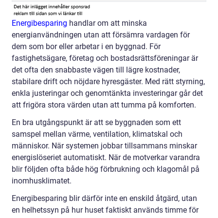
Energibesparing
handlar om att minska
energianvändningen utan att försämra vardagen för
dem som bor eller arbetar i en byggnad. För
fastighetsägare, företag och bostadsrättsföreningar är
det ofta den snabbaste vägen till lägre kostnader,
stabilare drift och nöjdare hyresgäster. Med rätt styrning,
enkla justeringar och genomtänkta investeringar går det
att frigöra stora värden utan att tumma på komforten.
En bra utgångspunkt är att se byggnaden som ett
samspel mellan värme, ventilation, klimatskal och
människor. När systemen jobbar tillsammans minskar
energislöseriet automatiskt. När de motverkar varandra
blir följden ofta både hög förbrukning och klagomål på
inomhusklimatet.
Energibesparing blir därför inte en enskild åtgärd, utan
en helhetssyn på hur huset faktiskt används timme för