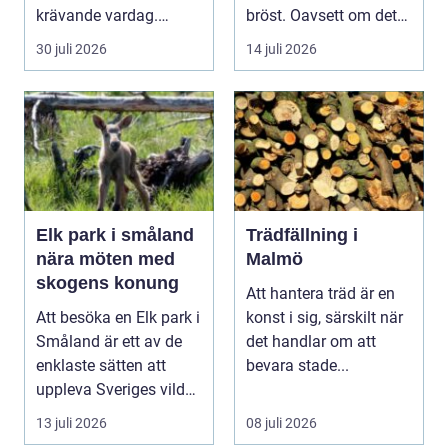
krävande vardag.
bröst. Oavsett om det
Skola, sociala med...
är f&o...
30 juli 2026
14 juli 2026
Elk park i småland
Trädfällning i
nära möten med
Malmö
skogens konung
Att hantera träd är en
Att besöka en Elk park i
konst i sig, särskilt när
Småland är ett av de
det handlar om att
enklaste sätten att
bevara stade...
uppleva Sveriges vilda
hjärta på n...
13 juli 2026
08 juli 2026