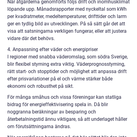
När åtgärderna genomförts följs drift och inomhusklimat
löpande upp. Månadsrapporter med nyckeltal som kWh
per kvadratmeter, medeltemperaturer, drifttider och larm
ger en tydlig bild av utvecklingen. På så sätt går det att
visa att satsningarna verkligen fungerar, eller att justera
vidare där det behövs.
4. Anpassning efter väder och energipriser
I regioner med snabba väderomslag, som södra Sverige,
blir flexibel styrning extra viktig. Väderprognosstyrning,
rätt start- och stopptider och möjlighet att anpassa drift
efter prisvariationer på el och värme stärker både
ekonomi och robusthet på sikt.
För många småhus och vissa föreningar kan statliga
bidrag för energieffektivisering spela in. Då blir
noggranna beräkningar av besparing och
återbetalningstid ännu viktigare, så att underlaget håller
om förutsättningarna ändras.