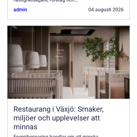
bostadsrättsföreningar är det ofta den snabbaste
admin
04 augusti 2026
vägen till lägre kostnader, stabilare dr...
Restaurang i Växjö: Smaker,
miljöer och upplevelser att
minnas
Energibesparing handlar om att minska