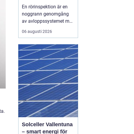
verkliga skick
En rörinspektion är en
noggrann genomgång
av avloppssystemet med
kamera, där rörens
06 augusti 2026
insida dokumenteras i
bild och film. Syftet är
att upptäcka skador,
beläggningar och
riskzoner i tid, så att
underhåll, reparation
eller relining kan
planeras smart i...
ta.
Solceller Vallentuna
– smart energi för