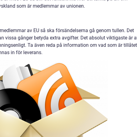
l Tyskland som är medlemmar av unionen.
r medlemmar av EU så ska försändelserna gå genom tullen. Det
n vissa gånger betyda extra avgifter. Det absolut viktigaste är a
nningsenligt. Ta även reda på information om vad som är tillåtet
mnas in för leverans.