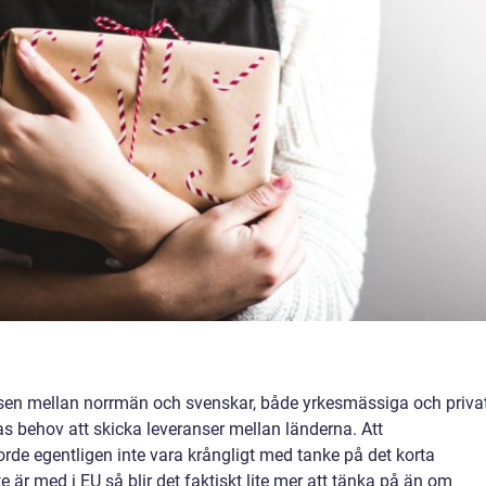
nsen mellan norrmän och svenskar, både yrkesmässiga och priva
as behov att skicka leveranser mellan länderna. Att
rde egentligen inte vara krångligt med tanke på det korta
 är med i EU så blir det faktiskt lite mer att tänka på än om