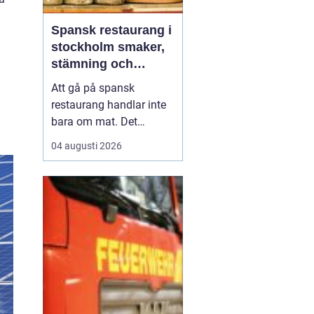
Spansk restaurang i
stockholm smaker,
stämning och
smarta val
Att gå på spansk
restaurang handlar inte
bara om mat. Det
handlar om värme, tid
04 augusti 2026
tillsammans och en
känsla av kväll som
aldrig tar slut. För
många som söker
en
spansk restaurang
stockholm är
upplevelsen lika vik...