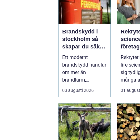
Brandskydd i
Rekryte
stockholm så
science så hit
skapar du säkra
företag
byggnader på
kompet
Ett modernt
Rekryter
riktigt
kraven
brandskydd handlar
life scien
högst
om mer än
sig tydli
brandlarm,
många a
utrymningsplaner
bransche
03 augusti 2026
01 august
och röda
påverkar 
brandsläckare på
vägga...