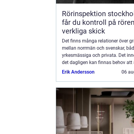
Rörinspektion stockholm
får du kontroll på röre
verkliga skick
Det finns många relationer över g
mellan norrmän och svenskar, bå
yrkesmässiga och privata. Det inn
det dagligen kan finnas behov att
leveranser mellan länderna. Att sk
Erik Andersson
06 au
till Norge från Sverige borde egent
va...