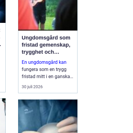
säk...
:
s
Ungdomsgård som
a
fristad gemenskap,
trygghet och
växande
En ungdomsgård kan
fungera som en trygg
fristad mitt i en ganska
krävande vardag. Skola,
30 juli 2026
sociala medier, betyg
och förväntningar från
både kompisar och
vuxna skapar lätt en
känsla av press. Då
behövs plats...