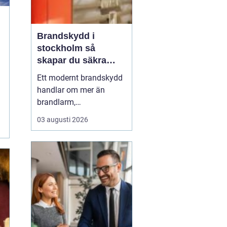
Brandskydd i
stockholm så
skapar du säkra
byggnader på riktigt
Ett modernt brandskydd
handlar om mer än
brandlarm,
utrymningsplaner och
03 augusti 2026
röda brandsläckare på
väggarna. För
fastighetsägare,
byggentreprenörer och
förvaltare i Stockholm är
helheten avgörande:
samspelet mellan aktivt
och passivt skydd, tydlig
ansvar...