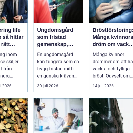
ring life
Ungdomsgård
Bröstförstoring
tar
som fristad
Många kvinnor
 rätt
gemenskap,
dröm om vackr
ens när
trygghet och
bröst
ing inom
En ungdomsgård
Många kvinnor
 är som
växande
ce skiljer
kan fungera som en
drömmer om att ha
gt från
trygg fristad mitt i
vackra och fylliga
ndra
en ganska krävande
bröst. Oavsett om
r. Här
vardag. Skola,
det är f&o...
i 2026
30 juli 2026
14 juli 2026
varje bes...
sociala med...