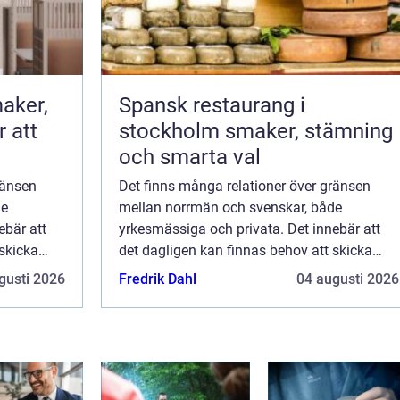
aker,
Spansk restaurang i
r att
stockholm smaker, stämning
och smarta val
ränsen
Det finns många relationer över gränsen
de
mellan norrmän och svenskar, både
ebär att
yrkesmässiga och privata. Det innebär att
 skicka
det dagligen kan finnas behov att skicka
icka paket
leveranser mellan länderna. Att skicka paket
gusti 2026
Fredrik Dahl
04 augusti 2026
ligen inte
till Norge från Sverige borde egentligen inte
va...