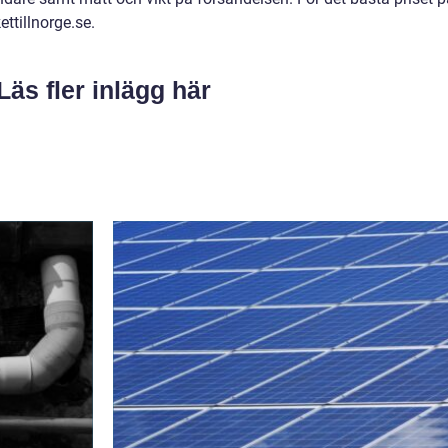
ettillnorge.se.
Läs fler inlägg här