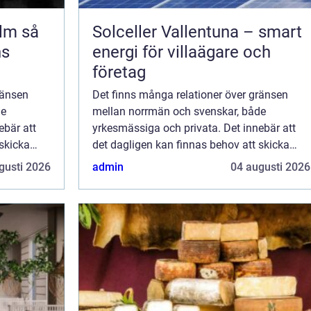
 så
Solceller Vallentuna – smart
ns
energi för villaägare och
företag
ränsen
Det finns många relationer över gränsen
de
mellan norrmän och svenskar, både
ebär att
yrkesmässiga och privata. Det innebär att
 skicka
det dagligen kan finnas behov att skicka
icka paket
leveranser mellan länderna. Att skicka paket
gusti 2026
admin
04 augusti 2026
ligen inte
till Norge från Sverige borde egentligen inte
va...