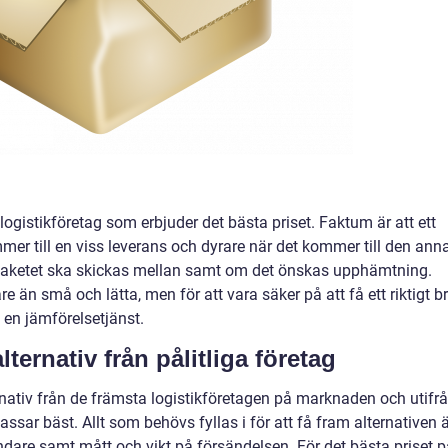
et logistikföretag som erbjuder det bästa priset. Faktum är att ett
mmer till en viss leverans och dyrare när det kommer till den ann
r paketet ska skickas mellan samt om det önskas upphämtning.
re än små och lätta, men för att vara säker på att få ett riktigt b
 en jämförelsetjänst.
alternativ från pålitliga företag
rnativ från de främsta logistikföretagen på marknaden och utifr
assar bäst. Allt som behövs fyllas i för att få fram alternativen 
are samt mått och vikt på försändelsen. För det bästa priset p