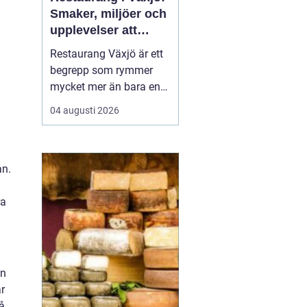
Smaker, miljöer och
upplevelser att
minnas
Restaurang Växjö är ett
begrepp som rymmer
mycket mer än bara en
plats att äta på.
04 augusti 2026
Teleborgsslott.com visar
hur mat, miljö och
värdskap kan vävas ihop
till en helhetsupplevelse
an.
där varje måltid...
ra
ån
är
å