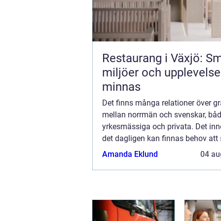
Restaurang i Växjö: Sm
miljöer och upplevelse
minnas
Det finns många relationer över g
mellan norrmän och svenskar, bå
yrkesmässiga och privata. Det inn
det dagligen kan finnas behov att
leveranser mellan länderna. Att sk
Amanda Eklund
04 au
till Norge från Sverige borde egent
va...