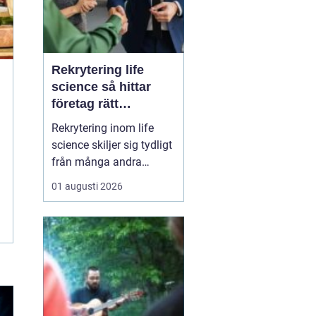
Rekrytering life
science så hittar
företag rätt
kompetens när
Rekrytering inom life
kraven är som högst
science skiljer sig tydligt
från många andra
branscher. Här påverkar
01 augusti 2026
varje beslut
patientsäkerhet,
myndighetskrav och ofta
stora
forskningsinvesteringar.
Roller tillsätts inte bara
för att fylla en
organisation, utan för att