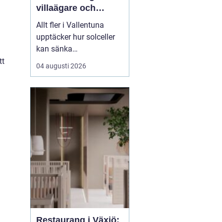
villaägare och
företag
Allt fler i Vallentuna
upptäcker hur solceller
kan sänka
elkostnaderna, öka
tt
04 augusti 2026
tryggheten mot
prisökningar och
samtidigt bidra till ett
mer hållbart samhälle.
Med många villor, goda
takytor och relativt få
h&ou...
Restaurang i Växjö: