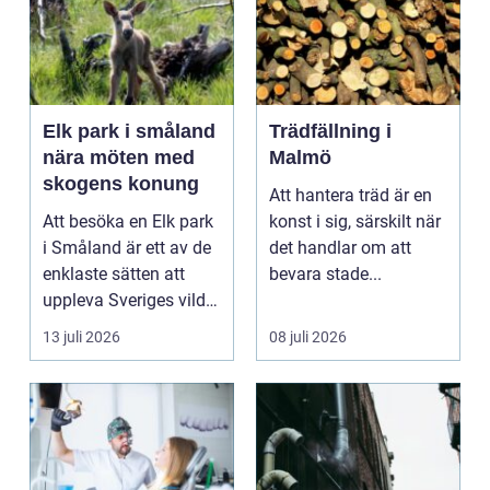
Elk park i småland
Trädfällning i
nära möten med
Malmö
skogens konung
Att hantera träd är en
Att besöka en Elk park
konst i sig, särskilt när
i Småland är ett av de
det handlar om att
enklaste sätten att
bevara stade...
uppleva Sveriges vilda
hjärta på n...
13 juli 2026
08 juli 2026