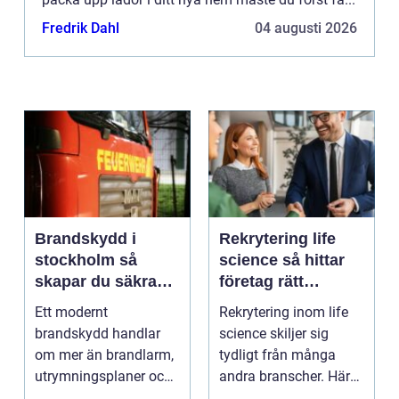
Fredrik Dahl
04 augusti 2026
Brandskydd i
Rekrytering life
stockholm så
science så hittar
skapar du säkra
företag rätt
byggnader på
kompetens när
Ett modernt
Rekrytering inom life
riktigt
kraven är som
brandskydd handlar
science skiljer sig
högst
om mer än brandlarm,
tydligt från många
utrymningsplaner och
andra branscher. Här
röda brandsläckare på
påverkar varje bes...