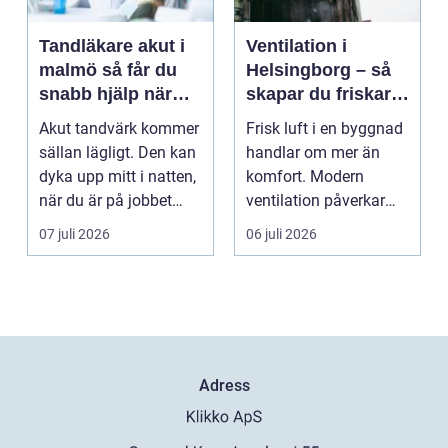
Tandläkare akut i
Ventilation i
malmö så får du
Helsingborg – så
snabb hjälp när
skapar du friskare
tanden krisar
byggnader och
Akut tandvärk kommer
Frisk luft i en byggnad
lägre
sällan lägligt. Den kan
handlar om mer än
energikostnader
dyka upp mitt i natten,
komfort. Modern
när du är på jobbet
ventilation påverkar
eller preci...
hälsa...
07 juli 2026
06 juli 2026
Adress