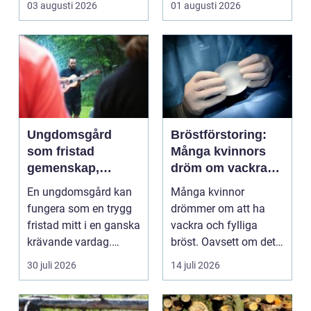
03 augusti 2026
01 augusti 2026
vägga...
Ungdomsgård
Bröstförstoring:
som fristad
Många kvinnors
gemenskap,
dröm om vackra
trygghet och
bröst
En ungdomsgård kan
Många kvinnor
växande
fungera som en trygg
drömmer om att ha
fristad mitt i en ganska
vackra och fylliga
krävande vardag.
bröst. Oavsett om det
Skola, sociala med...
är f&o...
30 juli 2026
14 juli 2026