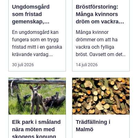
Ungdomsgård
Bröstförstoring:
som fristad
Många kvinnors
gemenskap,
dröm om vackra
trygghet och
bröst
En ungdomsgård kan
Många kvinnor
växande
fungera som en trygg
drömmer om att ha
fristad mitt i en ganska
vackra och fylliga
krävande vardag.
bröst. Oavsett om det
Skola, sociala med...
är f&o...
30 juli 2026
14 juli 2026
Elk park i småland
Trädfällning i
nära möten med
Malmö
skogens konung