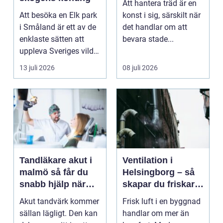
Att hantera träd är en
Att besöka en Elk park
konst i sig, särskilt när
i Småland är ett av de
det handlar om att
enklaste sätten att
bevara stade...
uppleva Sveriges vilda
hjärta på n...
13 juli 2026
08 juli 2026
Tandläkare akut i
Ventilation i
malmö så får du
Helsingborg – så
snabb hjälp när
skapar du friskare
tanden krisar
byggnader och
Akut tandvärk kommer
Frisk luft i en byggnad
lägre
sällan lägligt. Den kan
handlar om mer än
energikostnader