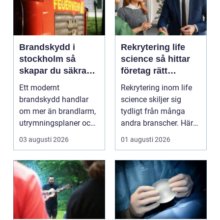
Brandskydd i
Rekrytering life
stockholm så
science så hittar
skapar du säkra
företag rätt
byggnader på
kompetens när
Ett modernt
Rekrytering inom life
riktigt
kraven är som
brandskydd handlar
science skiljer sig
högst
om mer än brandlarm,
tydligt från många
utrymningsplaner och
andra branscher. Här
röda brandsläckare på
påverkar varje bes...
03 augusti 2026
01 augusti 2026
vägga...