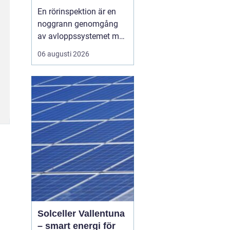
verkliga skick
En rörinspektion är en
noggrann genomgång
av avloppssystemet med
kamera, där rörens
06 augusti 2026
insida dokumenteras i
bild och film. Syftet är
att upptäcka skador,
beläggningar och
riskzoner i tid, så att
underhåll, reparation
eller relining kan
planeras smart i...
Solceller Vallentuna
– smart energi för