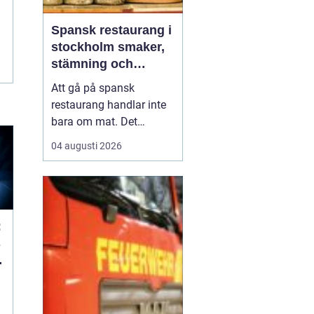
Spansk restaurang i
stockholm smaker,
stämning och
smarta val
Att gå på spansk
restaurang handlar inte
bara om mat. Det
handlar om värme, tid
04 augusti 2026
tillsammans och en
känsla av kväll som
aldrig tar slut. För
många som söker
en
spansk restaurang
:
stockholm är
s
upplevelsen lika vik...
a