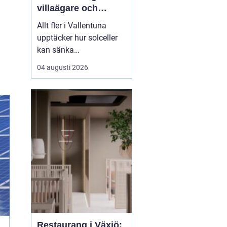
villaägare och
företag
Allt fler i Vallentuna
upptäcker hur solceller
kan sänka
elkostnaderna, öka
04 augusti 2026
tryggheten mot
prisökningar och
samtidigt bidra till ett
mer hållbart samhälle.
Med många villor, goda
takytor och relativt få
h&ou...
Restaurang i Växjö: