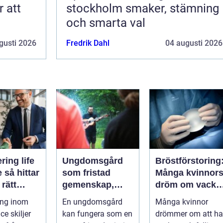
r att
stockholm smaker, stämning
och smarta val
gusti 2026
Fredrik Dahl
04 augusti 2026
ring life
Ungdomsgård
Bröstförstoring
tar
som fristad
Många kvinnor
 rätt
gemenskap,
dröm om vackr
ens när
trygghet och
bröst
ing inom
En ungdomsgård
Många kvinnor
 är som
växande
ce skiljer
kan fungera som en
drömmer om att ha