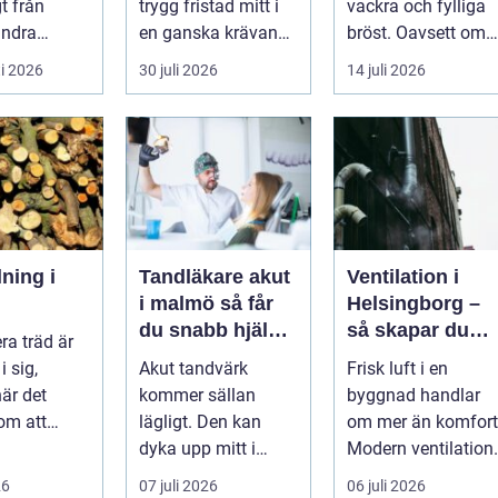
gt från
trygg fristad mitt i
vackra och fylliga
ndra
en ganska krävande
bröst. Oavsett om
r. Här
vardag. Skola,
det är f&o...
i 2026
30 juli 2026
14 juli 2026
varje bes...
sociala med...
lning i
Tandläkare akut
Ventilation i
i malmö så får
Helsingborg –
du snabb hjälp
så skapar du
ra träd är
när tanden
friskare
i sig,
Akut tandvärk
Frisk luft i en
krisar
byggnader och
när det
kommer sällan
byggnad handlar
lägre
om att
lägligt. Den kan
om mer än komfort
energikostnade
ade...
dyka upp mitt i
Modern ventilation
natten, när du är på
påverkar hälsa...
26
07 juli 2026
06 juli 2026