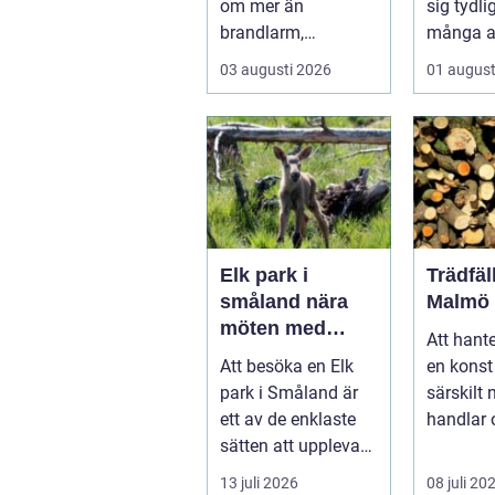
om mer än
sig tydli
brandlarm,
många a
utrymningsplaner
bransche
03 augusti 2026
01 august
och röda
påverkar 
brandsläckare på
vägga...
Elk park i
Trädfäl
småland nära
Malmö
möten med
Att hante
skogens konung
Att besöka en Elk
en konst 
park i Småland är
särskilt 
ett av de enklaste
handlar 
sätten att uppleva
bevara st
Sveriges vilda hjärta
13 juli 2026
08 juli 20