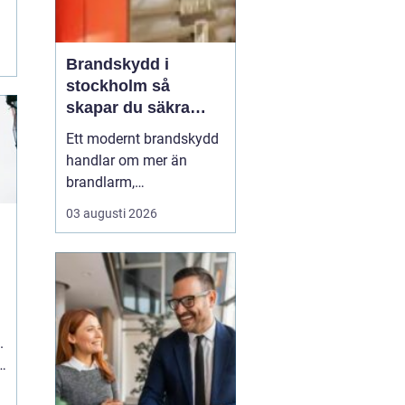
Brandskydd i
stockholm så
skapar du säkra
byggnader på riktigt
Ett modernt brandskydd
handlar om mer än
brandlarm,
utrymningsplaner och
03 augusti 2026
röda brandsläckare på
väggarna. För
fastighetsägare,
byggentreprenörer och
förvaltare i Stockholm är
helheten avgörande:
.
r
samspelet mellan aktivt
och passivt skydd, tydlig
ansvar...