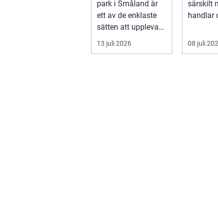
park i Småland är
särskilt 
ett av de enklaste
handlar 
sätten att uppleva
bevara st
Sveriges vilda hjärta
13 juli 2026
08 juli 20
på n...