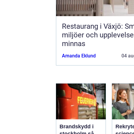
Restaurang i Växjö: Sm
miljöer och upplevelse
minnas
Amanda Eklund
04 au
Brandskydd i
Rekryte
stockholm så
science så hit