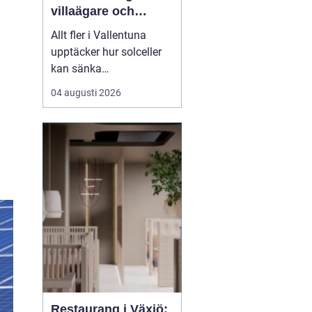
villaägare och
företag
Allt fler i Vallentuna
upptäcker hur solceller
kan sänka
elkostnaderna, öka
04 augusti 2026
tryggheten mot
prisökningar och
samtidigt bidra till ett
mer hållbart samhälle.
Med många villor, goda
takytor och relativt få
h&ou...
Restaurang i Växjö: