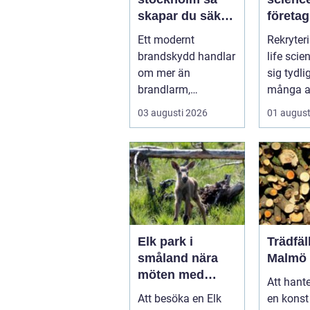
skapar du säkra
företag
byggnader på
kompet
Ett modernt
Rekryter
riktigt
kraven
brandskydd handlar
life scien
högst
om mer än
sig tydli
brandlarm,
många a
utrymningsplaner
bransche
03 augusti 2026
01 august
och röda
påverkar 
brandsläckare på
vägga...
Elk park i
Trädfäl
småland nära
Malmö
möten med
Att hante
skogens konung
Att besöka en Elk
en konst 