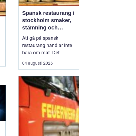
Spansk restaurang i
stockholm smaker,
stämning och
smarta val
Att gå på spansk
restaurang handlar inte
bara om mat. Det
handlar om värme, tid
04 augusti 2026
tillsammans och en
känsla av kväll som
aldrig tar slut. För
många som söker
en
spansk restaurang
stockholm är
upplevelsen lika vik...
:
s