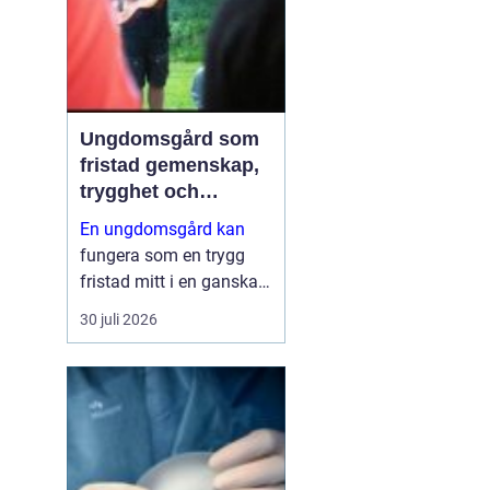
säk...
Ungdomsgård som
fristad gemenskap,
trygghet och
växande
En ungdomsgård kan
fungera som en trygg
fristad mitt i en ganska
krävande vardag. Skola,
30 juli 2026
sociala medier, betyg
och förväntningar från
både kompisar och
vuxna skapar lätt en
känsla av press. Då
behövs plats...