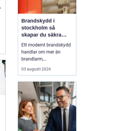
a
Brandskydd i
stockholm så
skapar du säkra
byggnader på riktigt
Ett modernt brandskydd
handlar om mer än
brandlarm,
utrymningsplaner och
03 augusti 2026
röda brandsläckare på
väggarna. För
fastighetsägare,
byggentreprenörer och
förvaltare i Stockholm är
helheten avgörande:
samspelet mellan aktivt
och passivt skydd, tydlig
ansvar...