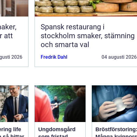
aker,
Spansk restaurang i
r att
stockholm smaker, stämning
och smarta val
gusti 2026
Fredrik Dahl
04 augusti 2026
ring life
Ungdomsgård
Bröstförstoring
tar
som fristad
Många kvinnor