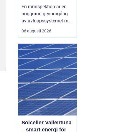
verkliga skick
En rörinspektion är en
noggrann genomgång
av avloppssystemet med
kamera, där rörens
06 augusti 2026
insida dokumenteras i
bild och film. Syftet är
att upptäcka skador,
beläggningar och
riskzoner i tid, så att
underhåll, reparation
eller relining kan
planeras smart i...
Solceller Vallentuna
– smart energi för