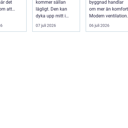
när det
kommer sällan
byggnad handlar
lägre
om att
lägligt. Den kan
om mer än komfort
energikostnade
ade...
dyka upp mitt i
Modern ventilation
natten, när du är på
påverkar hälsa...
26
07 juli 2026
06 juli 2026
jobbet eller preci...