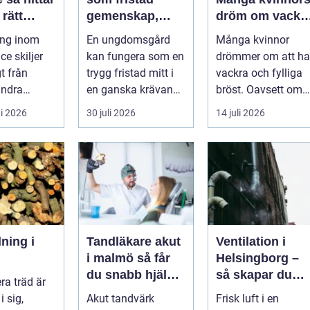
 rätt
gemenskap,
dröm om vackr
ens när
trygghet och
bröst
ing inom
En ungdomsgård
Många kvinnor
 är som
växande
ce skiljer
kan fungera som en
drömmer om att ha
gt från
trygg fristad mitt i
vackra och fylliga
ndra
en ganska krävande
bröst. Oavsett om
r. Här
vardag. Skola,
det är f&o...
i 2026
30 juli 2026
14 juli 2026
varje bes...
sociala med...
lning i
Tandläkare akut
Ventilation i
i malmö så får
Helsingborg –
du snabb hjälp
så skapar du
ra träd är
när tanden
friskare
i sig,
Akut tandvärk
Frisk luft i en
krisar
byggnader och