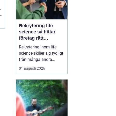
.
r
Rekrytering life
science så hittar
företag rätt
kompetens när
Rekrytering inom life
kraven är som högst
science skiljer sig tydligt
från många andra
branscher. Här påverkar
01 augusti 2026
varje beslut
patientsäkerhet,
myndighetskrav och ofta
stora
forskningsinvesteringar.
Roller tillsätts inte bara
för att fylla en
organisation, utan för att