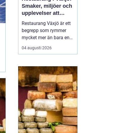
Smaker, miljöer och
upplevelser att
minnas
Restaurang Växjö är ett
begrepp som rymmer
mycket mer än bara en
plats att äta på.
04 augusti 2026
Teleborgsslott.com visar
hur mat, miljö och
värdskap kan vävas ihop
till en helhetsupplevelse
där varje måltid...