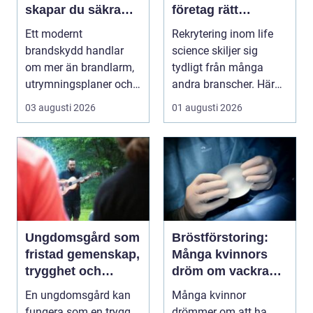
skapar du säkra
företag rätt
byggnader på
kompetens när
Ett modernt
Rekrytering inom life
riktigt
kraven är som
brandskydd handlar
science skiljer sig
högst
om mer än brandlarm,
tydligt från många
utrymningsplaner och
andra branscher. Här
röda brandsläckare på
påverkar varje bes...
03 augusti 2026
01 augusti 2026
vägga...
Ungdomsgård som
Bröstförstoring:
fristad gemenskap,
Många kvinnors
trygghet och
dröm om vackra
växande
bröst
En ungdomsgård kan
Många kvinnor
fungera som en trygg
drömmer om att ha