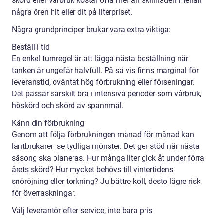
skörd eller vårbruk kostar ofta mer än skillnaden mellan
några ören hit eller dit på literpriset.
Några grundprinciper brukar vara extra viktiga:
Beställ i tid
En enkel tumregel är att lägga nästa beställning när
tanken är ungefär halvfull. På så vis finns marginal för
leveranstid, oväntat hög förbrukning eller förseningar.
Det passar särskilt bra i intensiva perioder som vårbruk,
höskörd och skörd av spannmål.
Känn din förbrukning
Genom att följa förbrukningen månad för månad kan
lantbrukaren se tydliga mönster. Det ger stöd när nästa
säsong ska planeras. Hur många liter gick åt under förra
årets skörd? Hur mycket behövs till vintertidens
snöröjning eller torkning? Ju bättre koll, desto lägre risk
för överraskningar.
Välj leverantör efter service, inte bara pris