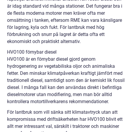
är idag standard vid många stationer. Det fungerar bra i
de flesta moderna motorer men kräver ofta mer
omsättning i tanken, eftersom RME kan vara känsligare
för lagring, kyla och fukt. För lantbruk med hög
förbrukning och snurr på lagret är detta ofta ett
ekonomiskt och praktiskt alternativ.
HVO100 förnybar diesel
HVO100 är en förnybar diesel gjord genom
hydrogenering av vegetabiliska oljor och animaliska
fetter. Den minskar klimatpåverkan kraftigt jämfört med
traditionell diesel, samtidigt som den är kemiskt lik fossil
diesel. I många fall kan den användas direkt i befintliga
dieselmotorer utan modifiering, men man bör alltid
kontrollera motortillverkarens rekommendationer.
För lantbruk som vill sänka sitt klimatavtryck utan att
kompromissa med driftsäkerheten har HVO100 blivit ett
allt mer intressant val, särskilt i traktorer och maskiner