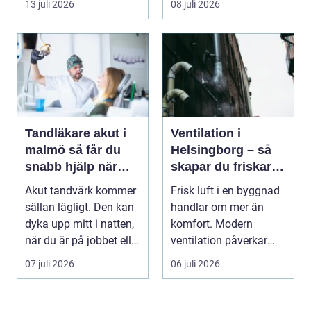
13 juli 2026
08 juli 2026
Tandläkare akut i
Ventilation i
malmö så får du
Helsingborg – så
snabb hjälp när
skapar du friskare
tanden krisar
byggnader och
Akut tandvärk kommer
Frisk luft i en byggnad
lägre
sällan lägligt. Den kan
handlar om mer än
energikostnader
dyka upp mitt i natten,
komfort. Modern
när du är på jobbet eller
ventilation påverkar
preci...
hälsa...
07 juli 2026
06 juli 2026