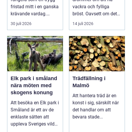
fristad mitt i en ganska
vackra och fylliga
krävande vardag.
bröst. Oavsett om det
Skola, sociala med...
är f&o...
30 juli 2026
14 juli 2026
Elk park i småland
Trädfällning i
nära möten med
Malmö
skogens konung
Att hantera träd är en
Att besöka en Elk park i
konst i sig, särskilt när
Småland är ett av de
det handlar om att
enklaste sätten att
bevara stade...
uppleva Sveriges vilda
hjärta på n...