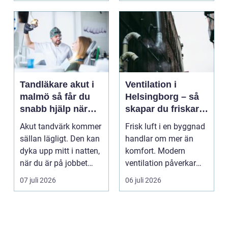
Tandläkare akut i
Ventilation i
malmö så får du
Helsingborg – så
snabb hjälp när
skapar du friskare
tanden krisar
byggnader och
Akut tandvärk kommer
Frisk luft i en byggnad
lägre
sällan lägligt. Den kan
handlar om mer än
energikostnader
dyka upp mitt i natten,
komfort. Modern
när du är på jobbet
ventilation påverkar
eller preci...
hälsa...
07 juli 2026
06 juli 2026