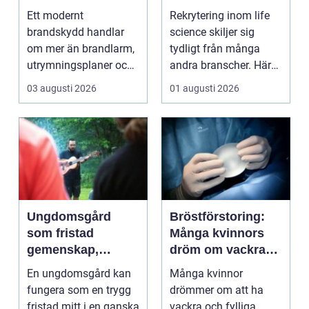
byggnader på
kompetens när
Ett modernt
Rekrytering inom life
riktigt
kraven är som
brandskydd handlar
science skiljer sig
högst
om mer än brandlarm,
tydligt från många
utrymningsplaner och
andra branscher. Här
röda brandsläckare på
påverkar varje bes...
03 augusti 2026
01 augusti 2026
vägga...
Ungdomsgård
Bröstförstoring:
som fristad
Många kvinnors
gemenskap,
dröm om vackra
trygghet och
bröst
En ungdomsgård kan
Många kvinnor
växande
fungera som en trygg
drömmer om att ha
fristad mitt i en ganska
vackra och fylliga