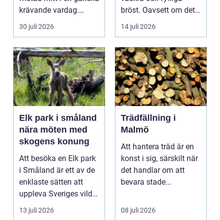
krävande vardag.
bröst. Oavsett om det
Skola, sociala med...
är f&o...
30 juli 2026
14 juli 2026
Elk park i småland
Trädfällning i
nära möten med
Malmö
skogens konung
Att hantera träd är en
Att besöka en Elk park
konst i sig, särskilt när
i Småland är ett av de
det handlar om att
enklaste sätten att
bevara stade...
uppleva Sveriges vilda
hjärta på n...
13 juli 2026
08 juli 2026