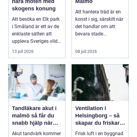
nära möten med
Malmö
skogens konung
Att hantera träd är en
Att besöka en Elk park
konst i sig, särskilt när
i Småland är ett av de
det handlar om att
enklaste sätten att
bevara stade...
uppleva Sveriges vilda
hjärta på n...
13 juli 2026
08 juli 2026
Tandläkare akut i
Ventilation i
malmö så får du
Helsingborg – så
snabb hjälp när
skapar du friskare
tanden krisar
byggnader och
Akut tandvärk kommer
Frisk luft i en byggnad