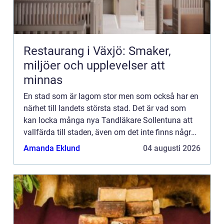
Restaurang i Växjö: Smaker,
miljöer och upplevelser att
minnas
En stad som är lagom stor men som också har en
närhet till landets största stad. Det är vad som
kan locka många nya Tandläkare Sollentuna att
vallfärda till staden, även om det inte finns några
som helst band i förväg. Men så är livet för en
Amanda Eklund
04 augusti 2026
tandläka...