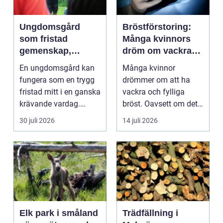
Ungdomsgård
Bröstförstoring:
som fristad
Många kvinnors
gemenskap,
dröm om vackra
trygghet och
bröst
En ungdomsgård kan
Många kvinnor
växande
fungera som en trygg
drömmer om att ha
fristad mitt i en ganska
vackra och fylliga
krävande vardag.
bröst. Oavsett om det
Skola, sociala med...
är f&o...
30 juli 2026
14 juli 2026
Elk park i småland
Trädfällning i