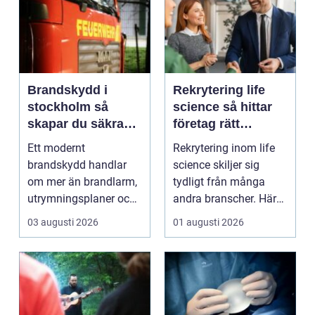
Brandskydd i
Rekrytering life
stockholm så
science så hittar
skapar du säkra
företag rätt
byggnader på
kompetens när
Ett modernt
Rekrytering inom life
riktigt
kraven är som
brandskydd handlar
science skiljer sig
högst
om mer än brandlarm,
tydligt från många
utrymningsplaner och
andra branscher. Här
röda brandsläckare på
påverkar varje bes...
03 augusti 2026
01 augusti 2026
vägga...