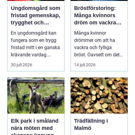
Ungdomsgård som
Bröstförstoring:
fristad gemenskap,
Många kvinnors
trygghet och
dröm om vackra
växande
bröst
En ungdomsgård kan
Många kvinnor
fungera som en trygg
drömmer om att ha
fristad mitt i en ganska
vackra och fylliga
krävande vardag.
bröst. Oavsett om det
Skola, sociala med...
är f&o...
30 juli 2026
14 juli 2026
Elk park i småland
Trädfällning i
nära möten med
Malmö