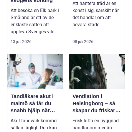
skogens konung
Att hantera träd är en
Att besöka en Elk park i
konst i sig, särskilt när
Småland är ett av de
det handlar om att
enklaste sätten att
bevara stade...
uppleva Sveriges vilda
hjärta på n...
13 juli 2026
08 juli 2026
Tandläkare akut i
Ventilation i
malmö så får du
Helsingborg – så
snabb hjälp när
skapar du friskare
tanden krisar
byggnader och
Akut tandvärk kommer
Frisk luft i en byggnad
lägre
sällan lägligt. Den kan
handlar om mer än
energikostnader