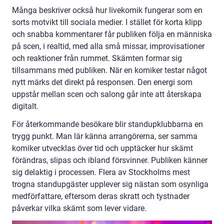
Många beskriver också hur livekomik fungerar som en
sorts motvikt till sociala medier. I stället för korta klipp
och snabba kommentarer får publiken följa en människa
på scen, i realtid, med alla små missar, improvisationer
och reaktioner från rummet. Skämten formar sig
tillsammans med publiken. När en komiker testar något
nytt märks det direkt på responsen. Den energi som
uppstår mellan scen och salong går inte att återskapa
digitalt.
För återkommande besökare blir standupklubbarna en
trygg punkt. Man lär känna arrangörerna, ser samma
komiker utvecklas över tid och upptäcker hur skämt
förändras, slipas och ibland försvinner. Publiken känner
sig delaktig i processen. Flera av Stockholms mest
trogna standupgäster upplever sig nästan som osynliga
medförfattare, eftersom deras skratt och tystnader
påverkar vilka skämt som lever vidare.