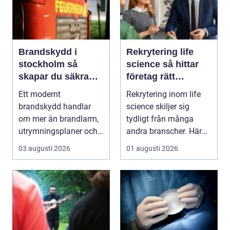
Brandskydd i
Rekrytering life
stockholm så
science så hittar
skapar du säkra
företag rätt
byggnader på
kompetens när
Ett modernt
Rekrytering inom life
riktigt
kraven är som
brandskydd handlar
science skiljer sig
högst
om mer än brandlarm,
tydligt från många
utrymningsplaner och
andra branscher. Här
röda brandsläckare på
påverkar varje bes...
03 augusti 2026
01 augusti 2026
vägga...