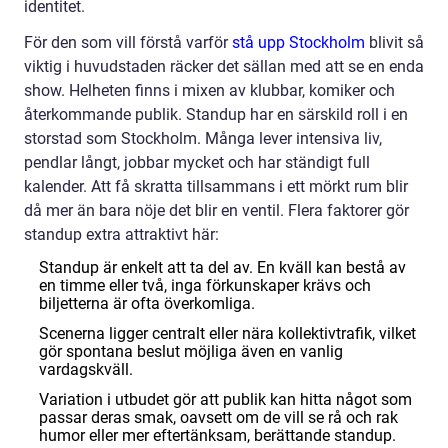
identitet.
För den som vill förstå varför
stå upp Stockholm
blivit så
viktig i huvudstaden räcker det sällan med att se en enda
show. Helheten finns i mixen av klubbar, komiker och
återkommande publik. Standup har en särskild roll i en
storstad som Stockholm. Många lever intensiva liv,
pendlar långt, jobbar mycket och har ständigt full
kalender. Att få skratta tillsammans i ett mörkt rum blir
då mer än bara nöje det blir en ventil. Flera faktorer gör
standup extra attraktivt här:
Standup är enkelt att ta del av. En kväll kan bestå av
en timme eller två, inga förkunskaper krävs och
biljetterna är ofta överkomliga.
Scenerna ligger centralt eller nära kollektivtrafik, vilket
gör spontana beslut möjliga även en vanlig
vardagskväll.
Variation i utbudet gör att publik kan hitta något som
passar deras smak, oavsett om de vill se rå och rak
humor eller mer eftertänksam, berättande standup.