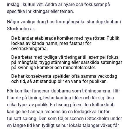
inslag i kulturlivet. Andra är nyare och fokuserar på
specifika inriktningar eller teman.
Några vanliga drag hos framgångsrika standupklubbar i
Stockholm är:
De blandar etablerade komiker med nya röster. Publik
lockas av kända namn, men fastnar för
överraskningarna.
De arbetar med tydliga värderingar till exempel fokus
på mångfald, trygg stämning eller särskilda satsningar
på kvinnliga komiker och minoritetsröster.
De har konsekventa speltider, ofta samma veckodag
och tid, så att standup blir en vana för publiken.
För komiker fungerar klubbarna som träningsarena. Här
filar de på timing, testar kantiga idéer och lär sig läsa
olika typer av publik. En tisdag på en liten källarklubb
kan ge helt annan respons än en lördagskväll inför
fullsatt salong. Den som följer scenen i Stockholm under
en längre tid kan tydligt se hur lokala talanger växer, får