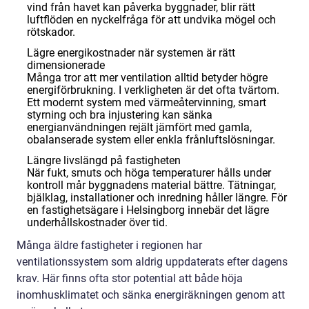
vind från havet kan påverka byggnader, blir rätt
luftflöden en nyckelfråga för att undvika mögel och
rötskador.
Lägre energikostnader när systemen är rätt
dimensionerade
Många tror att mer ventilation alltid betyder högre
energiförbrukning. I verkligheten är det ofta tvärtom.
Ett modernt system med värmeåtervinning, smart
styrning och bra injustering kan sänka
energianvändningen rejält jämfört med gamla,
obalanserade system eller enkla frånluftslösningar.
Längre livslängd på fastigheten
När fukt, smuts och höga temperaturer hålls under
kontroll mår byggnadens material bättre. Tätningar,
bjälklag, installationer och inredning håller längre. För
en fastighetsägare i Helsingborg innebär det lägre
underhållskostnader över tid.
Många äldre fastigheter i regionen har
ventilationssystem som aldrig uppdaterats efter dagens
krav. Här finns ofta stor potential att både höja
inomhusklimatet och sänka energiräkningen genom att