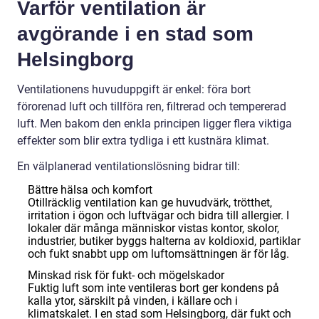
Varför ventilation är
avgörande i en stad som
Helsingborg
Ventilationens huvuduppgift är enkel: föra bort
förorenad luft och tillföra ren, filtrerad och tempererad
luft. Men bakom den enkla principen ligger flera viktiga
effekter som blir extra tydliga i ett kustnära klimat.
En välplanerad ventilationslösning bidrar till:
Bättre hälsa och komfort
Otillräcklig ventilation kan ge huvudvärk, trötthet,
irritation i ögon och luftvägar och bidra till allergier. I
lokaler där många människor vistas kontor, skolor,
industrier, butiker byggs halterna av koldioxid, partiklar
och fukt snabbt upp om luftomsättningen är för låg.
Minskad risk för fukt- och mögelskador
Fuktig luft som inte ventileras bort ger kondens på
kalla ytor, särskilt på vinden, i källare och i
klimatskalet. I en stad som Helsingborg, där fukt och