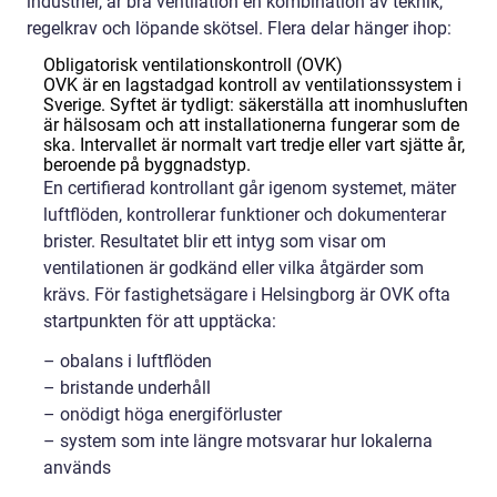
industrier, är bra ventilation en kombination av teknik,
regelkrav och löpande skötsel. Flera delar hänger ihop:
Obligatorisk ventilationskontroll (OVK)
OVK är en lagstadgad kontroll av ventilationssystem i
Sverige. Syftet är tydligt: säkerställa att inomhusluften
är hälsosam och att installationerna fungerar som de
ska. Intervallet är normalt vart tredje eller vart sjätte år,
beroende på byggnadstyp.
En certifierad kontrollant går igenom systemet, mäter
luftflöden, kontrollerar funktioner och dokumenterar
brister. Resultatet blir ett intyg som visar om
ventilationen är godkänd eller vilka åtgärder som
krävs. För fastighetsägare i Helsingborg är OVK ofta
startpunkten för att upptäcka:
– obalans i luftflöden
– bristande underhåll
– onödigt höga energiförluster
– system som inte längre motsvarar hur lokalerna
används