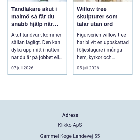
Tandläkare akut i
Willow tree
malmö så får du
skulpturer som
snabb hjälp när
talar utan ord
tanden krisar
Akut tandvärk kommer
Figurserien willow tree
sällan lägligt. Den kan
har blivit en uppskattad
dyka upp mitt i natten,
följeslagare i många
när du är på jobbet eller
hem, kyrkor och
preci...
arbetsrum. Sku...
07 juli 2026
05 juli 2026
Adress