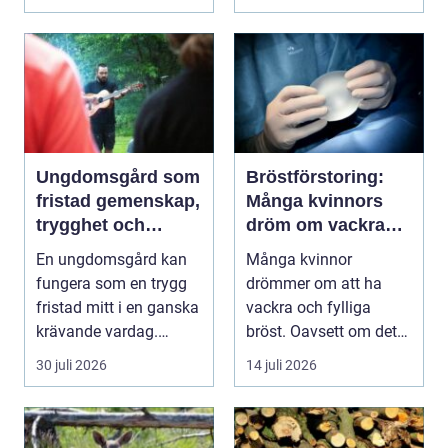
vägga...
Ungdomsgård som
Bröstförstoring:
fristad gemenskap,
Många kvinnors
trygghet och
dröm om vackra
växande
bröst
En ungdomsgård kan
Många kvinnor
fungera som en trygg
drömmer om att ha
fristad mitt i en ganska
vackra och fylliga
krävande vardag.
bröst. Oavsett om det
Skola, sociala med...
är f&o...
30 juli 2026
14 juli 2026