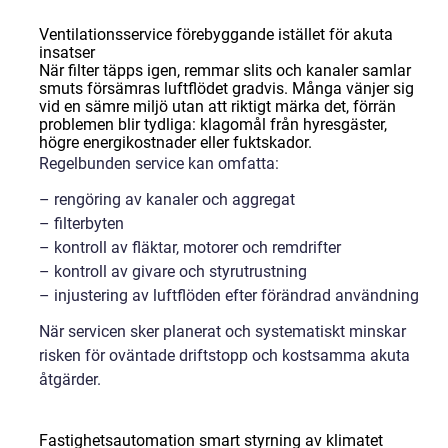
Ventilationsservice förebyggande istället för akuta
insatser
När filter täpps igen, remmar slits och kanaler samlar
smuts försämras luftflödet gradvis. Många vänjer sig
vid en sämre miljö utan att riktigt märka det, förrän
problemen blir tydliga: klagomål från hyresgäster,
högre energikostnader eller fuktskador.
Regelbunden service kan omfatta:
– rengöring av kanaler och aggregat
– filterbyten
– kontroll av fläktar, motorer och remdrifter
– kontroll av givare och styrutrustning
– injustering av luftflöden efter förändrad användning
När servicen sker planerat och systematiskt minskar
risken för oväntade driftstopp och kostsamma akuta
åtgärder.
Fastighetsautomation smart styrning av klimatet