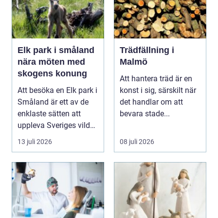
Elk park i småland
Trädfällning i
nära möten med
Malmö
skogens konung
Att hantera träd är en
Att besöka en Elk park i
konst i sig, särskilt när
Småland är ett av de
det handlar om att
enklaste sätten att
bevara stade...
uppleva Sveriges vilda
hjärta på n...
13 juli 2026
08 juli 2026