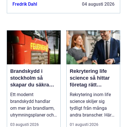
fuktigt klimat, salt luft och stora...
Fredrik Dahl
04 augusti 2026
Brandskydd i
Rekrytering life
stockholm så
science så hittar
skapar du säkra
företag rätt
byggnader på
kompetens när
Ett modernt
Rekrytering inom life
riktigt
kraven är som
brandskydd handlar
science skiljer sig
högst
om mer än brandlarm,
tydligt från många
utrymningsplaner och
andra branscher. Här
röda brandsläckare på
påverkar varje bes...
03 augusti 2026
01 augusti 2026