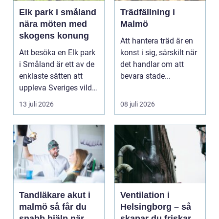
Elk park i småland
Trädfällning i
nära möten med
Malmö
skogens konung
Att hantera träd är en
Att besöka en Elk park
konst i sig, särskilt när
i Småland är ett av de
det handlar om att
enklaste sätten att
bevara stade...
uppleva Sveriges vilda
hjärta på n...
13 juli 2026
08 juli 2026
Tandläkare akut i
Ventilation i
malmö så får du
Helsingborg – så
snabb hjälp när
skapar du friskare