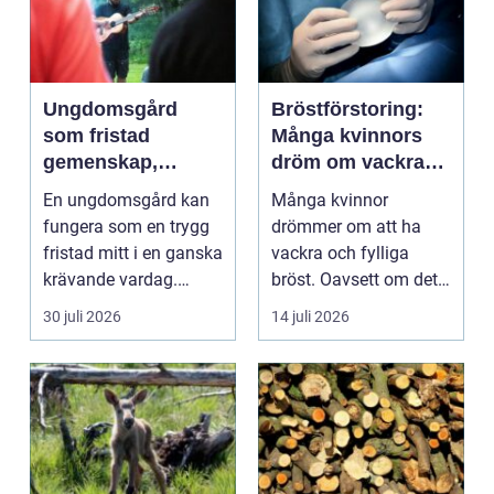
Ungdomsgård
Bröstförstoring:
som fristad
Många kvinnors
gemenskap,
dröm om vackra
trygghet och
bröst
En ungdomsgård kan
Många kvinnor
växande
fungera som en trygg
drömmer om att ha
fristad mitt i en ganska
vackra och fylliga
krävande vardag.
bröst. Oavsett om det
Skola, sociala med...
är f&o...
30 juli 2026
14 juli 2026