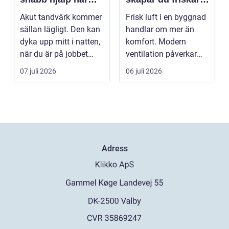
tanden krisar
byggnader och
Akut tandvärk kommer
Frisk luft i en byggnad
lägre
sällan lägligt. Den kan
handlar om mer än
energikostnader
dyka upp mitt i natten,
komfort. Modern
när du är på jobbet
ventilation påverkar
eller preci...
hälsa...
07 juli 2026
06 juli 2026
Adress