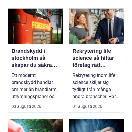
Brandskydd i
Rekrytering life
stockholm så
science så hittar
skapar du säkra
företag rätt
byggnader på
kompetens när
Ett modernt
Rekrytering inom life
riktigt
kraven är som
brandskydd handlar
science skiljer sig
högst
om mer än brandlarm,
tydligt från många
utrymningsplaner och
andra branscher. Här
röda brandsläckare på
påverkar varje bes...
03 augusti 2026
01 augusti 2026
vägga...