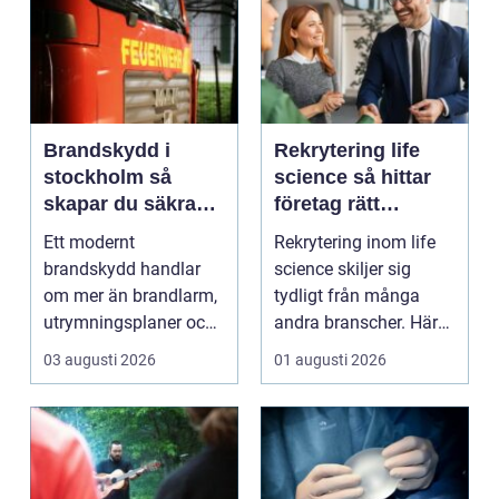
Brandskydd i
Rekrytering life
stockholm så
science så hittar
skapar du säkra
företag rätt
byggnader på
kompetens när
Ett modernt
Rekrytering inom life
riktigt
kraven är som
brandskydd handlar
science skiljer sig
högst
om mer än brandlarm,
tydligt från många
utrymningsplaner och
andra branscher. Här
röda brandsläckare på
påverkar varje bes...
03 augusti 2026
01 augusti 2026
vägga...