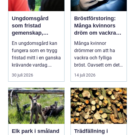
Ungdomsgård
Bröstförstoring:
som fristad
Många kvinnors
gemenskap,
dröm om vackra
trygghet och
bröst
En ungdomsgård kan
Många kvinnor
växande
fungera som en trygg
drömmer om att ha
fristad mitt i en ganska
vackra och fylliga
krävande vardag.
bröst. Oavsett om det
Skola, sociala med...
är f&o...
30 juli 2026
14 juli 2026
Elk park i småland
Trädfällning i