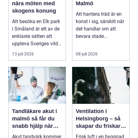
nära möten med
Malmö
skogens konung
Att hantera träd är en
Att besöka en Elk park
konst i sig, särskilt när
i Småland är ett av de
det handlar om att
enklaste sätten att
bevara stade...
uppleva Sveriges vilda
hjärta på n...
13 juli 2026
08 juli 2026
Tandläkare akut i
Ventilation i
malmö så får du
Helsingborg – så
snabb hjälp när
skapar du friskare
tanden krisar
byggnader och
Akut tandvärk kommer
Frisk luft i en byggnad