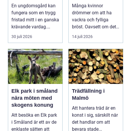
trygghet och
bröst
En ungdomsgård kan
Många kvinnor
växande
fungera som en trygg
drömmer om att ha
fristad mitt i en ganska
vackra och fylliga
krävande vardag.
bröst. Oavsett om det
Skola, sociala med...
är f&o...
30 juli 2026
14 juli 2026
Elk park i småland
Trädfällning i
nära möten med
Malmö
skogens konung
Att hantera träd är en
Att besöka en Elk park
konst i sig, särskilt när
i Småland är ett av de
det handlar om att
enklaste sätten att
bevara stade...