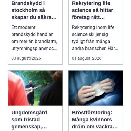
Brandskydd i
Rekrytering life
stockholm så
science så hittar
skapar du säkra
företag rätt
byggnader på
kompetens när
Ett modernt
Rekrytering inom life
riktigt
kraven är som
brandskydd handlar
science skiljer sig
högst
om mer än brandlarm,
tydligt från många
utrymningsplaner och
andra branscher. Här
röda brandsläckare på
påverkar varje bes...
03 augusti 2026
01 augusti 2026
vägga...
Ungdomsgård
Bröstförstoring:
som fristad
Många kvinnors
gemenskap,
dröm om vackra