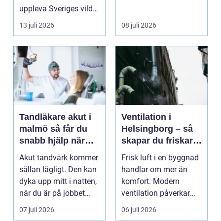
uppleva Sveriges vilda
hjärta på n...
13 juli 2026
08 juli 2026
Tandläkare akut i
Ventilation i
malmö så får du
Helsingborg – så
snabb hjälp när
skapar du friskare
tanden krisar
byggnader och
Akut tandvärk kommer
Frisk luft i en byggnad
lägre
sällan lägligt. Den kan
handlar om mer än
energikostnader
dyka upp mitt i natten,
komfort. Modern
när du är på jobbet
ventilation påverkar
eller preci...
hälsa...
07 juli 2026
06 juli 2026