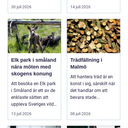
Skola, sociala med...
är f&o...
30 juli 2026
14 juli 2026
Elk park i småland
Trädfällning i
nära möten med
Malmö
skogens konung
Att hantera träd är en
Att besöka en Elk park
konst i sig, särskilt när
i Småland är ett av de
det handlar om att
enklaste sätten att
bevara stade...
uppleva Sveriges vilda
hjärta på n...
13 juli 2026
08 juli 2026