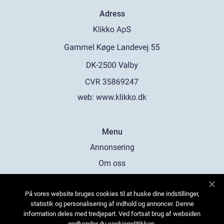
Adress
web:
www.klikko.dk
Menu
Annonsering
Om oss
Cookies
På vores website bruges cookies til at huske dine indstillinger,
Kontakta oss
statistik og personalisering af indhold og annoncer. Denne
Sitemap
information deles med tredjepart. Ved fortsat brug af websiden
godkender du cookiepolitikken.