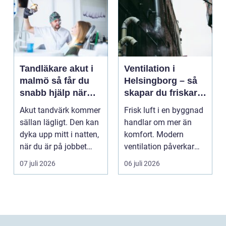
Tandläkare akut i
Ventilation i
malmö så får du
Helsingborg – så
snabb hjälp när
skapar du friskare
tanden krisar
byggnader och
Akut tandvärk kommer
Frisk luft i en byggnad
lägre
sällan lägligt. Den kan
handlar om mer än
energikostnader
dyka upp mitt i natten,
komfort. Modern
när du är på jobbet
ventilation påverkar
eller preci...
hälsa...
07 juli 2026
06 juli 2026