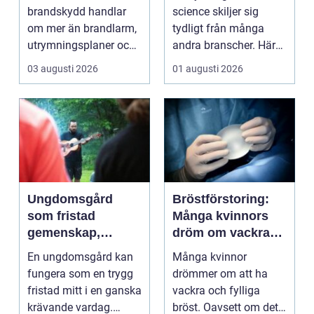
riktigt
kraven är som
brandskydd handlar
science skiljer sig
högst
om mer än brandlarm,
tydligt från många
utrymningsplaner och
andra branscher. Här
röda brandsläckare på
påverkar varje bes...
03 augusti 2026
01 augusti 2026
vägga...
Ungdomsgård
Bröstförstoring:
som fristad
Många kvinnors
gemenskap,
dröm om vackra
trygghet och
bröst
En ungdomsgård kan
Många kvinnor
växande
fungera som en trygg
drömmer om att ha
fristad mitt i en ganska
vackra och fylliga
krävande vardag.
bröst. Oavsett om det