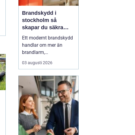
Brandskydd i
stockholm så
skapar du säkra
byggnader på riktigt
Ett modernt brandskydd
handlar om mer än
brandlarm,
utrymningsplaner och
03 augusti 2026
röda brandsläckare på
väggarna. För
fastighetsägare,
byggentreprenörer och
förvaltare i Stockholm är
helheten avgörande:
samspelet mellan aktivt
och passivt skydd, tydlig
g
ansvar...