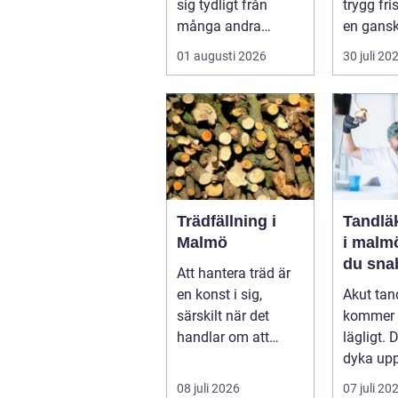
sig tydligt från
trygg fri
många andra
en gans
branscher. Här
vardag. 
01 augusti 2026
30 juli 20
påverkar varje bes...
sociala 
Trädfällning i
Tandlä
Malmö
i malmö så 
du sna
Att hantera träd är
när ta
en konst i sig,
Akut tan
krisar
särskilt när det
kommer 
handlar om att
lägligt. 
bevara stade...
dyka upp
natten, n
08 juli 2026
07 juli 20