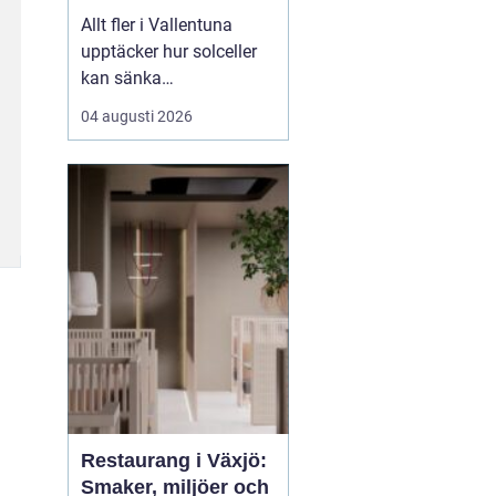
företag
Allt fler i Vallentuna
upptäcker hur solceller
kan sänka
elkostnaderna, öka
04 augusti 2026
tryggheten mot
prisökningar och
samtidigt bidra till ett
mer hållbart samhälle.
Med många villor, goda
takytor och relativt få
h&ou...
Restaurang i Växjö:
Smaker, miljöer och