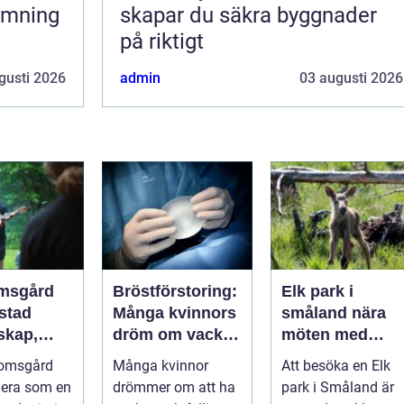
skapar du säkra byggnader
på riktigt
gusti 2026
admin
03 augusti 2026
msgård
Bröstförstoring:
Elk park i
stad
Många kvinnors
småland nära
skap,
dröm om vackra
möten med
et och
bröst
skogens konun
omsgård
Många kvinnor
Att besöka en Elk
e
gera som en
drömmer om att ha
park i Småland är