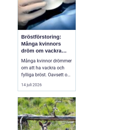
Bröstförstoring:
Många kvinnors
dröm om vackra
bröst
Många kvinnor drömmer
om att ha vackra och
fylliga bröst. Oavsett om
det är för att återfå
14 juli 2026
förlorad volym efter
graviditet och amning
eller bara för att känna
sig mer förtjust i sin
egen kropp...