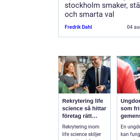
stockholm smaker, stämning
och smarta val
Fredrik Dahl
04 au
Rekrytering life
Ungdo
science så hittar
som fri
företag rätt
gemen
kompetens när
tryggh
Rekrytering inom
En ungd
kraven är som
växand
life science skiljer
kan fun
högst