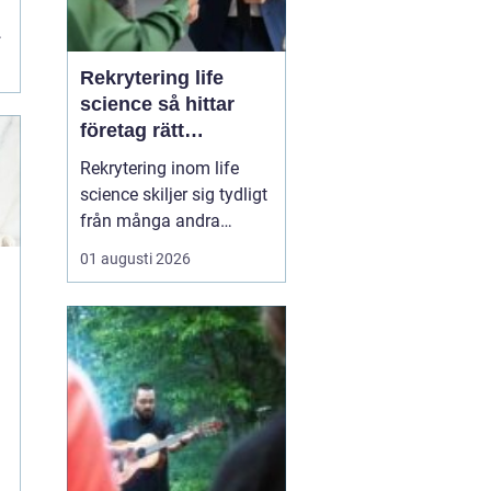
ta
Rekrytering life
science så hittar
företag rätt
kompetens när
Rekrytering inom life
kraven är som högst
science skiljer sig tydligt
från många andra
branscher. Här påverkar
01 augusti 2026
varje beslut
patientsäkerhet,
myndighetskrav och ofta
stora
forskningsinvesteringar.
Roller tillsätts inte bara
för att fylla en
organisation, utan för att
säk...