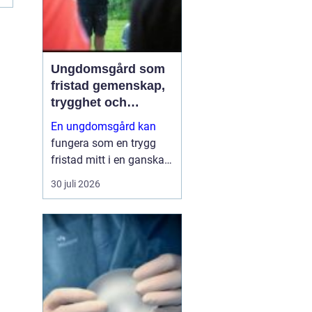
Ungdomsgård som
fristad gemenskap,
trygghet och
växande
En ungdomsgård kan
fungera som en trygg
fristad mitt i en ganska
krävande vardag. Skola,
30 juli 2026
sociala medier, betyg
och förväntningar från
både kompisar och
vuxna skapar lätt en
känsla av press. Då
behövs plats...