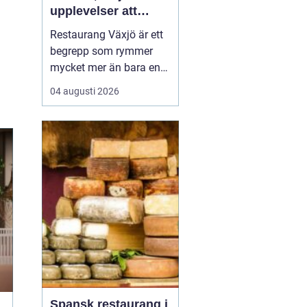
upplevelser att
minnas
Restaurang Växjö är ett
begrepp som rymmer
mycket mer än bara en
plats att äta på.
04 augusti 2026
Teleborgsslott.com visar
hur mat, miljö och
värdskap kan vävas ihop
till en helhetsupplevelse
där varje måltid...
Spansk restaurang i