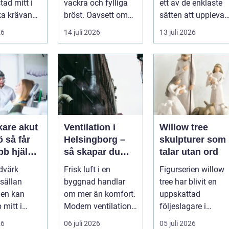
stad mitt i
vackra och fylliga
ett av de enklaste
ka krävande
bröst. Oavsett om
sätten att uppleva
Skola,
det är f&o...
Sveriges vilda hjär
26
14 juli 2026
13 juli 2026
med...
på n...
kare akut
Ventilation i
Willow tree
får
Helsingborg –
skulpturer som
bb hjälp
så skapar du
talar utan ord
nden
friskare
dvärk
Frisk luft i en
Figurserien willow
byggnader och
sällan
byggnad handlar
tree har blivit en
lägre
Den kan
om mer än komfort.
uppskattad
energikostnader
 mitt i
Modern ventilation
följeslagare i
är du är på
påverkar hälsa...
många hem, kyrkor
26
06 juli 2026
05 juli 2026