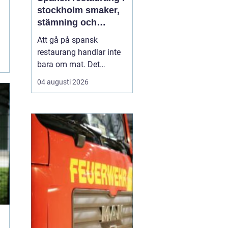
stockholm smaker,
stämning och
smarta val
Att gå på spansk
restaurang handlar inte
bara om mat. Det
handlar om värme, tid
04 augusti 2026
tillsammans och en
känsla av kväll som
aldrig tar slut. För
många som söker
en
spansk restaurang
stockholm är
upplevelsen lika vik...