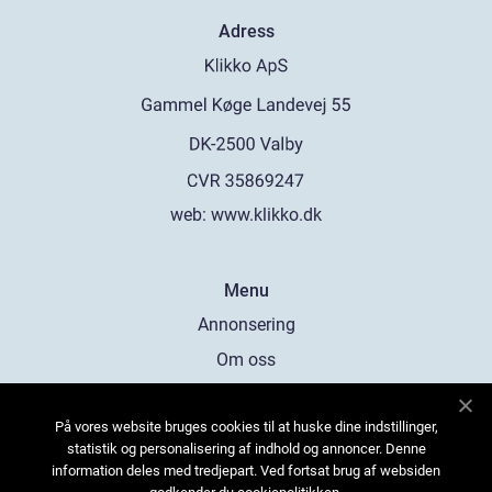
Adress
web:
www.klikko.dk
Menu
Annonsering
Om oss
Cookies
På vores website bruges cookies til at huske dine indstillinger,
Kontakta oss
statistik og personalisering af indhold og annoncer. Denne
Sitemap
information deles med tredjepart. Ved fortsat brug af websiden