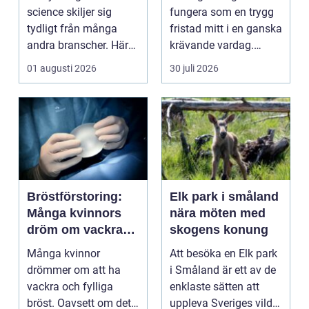
kraven är som
växande
science skiljer sig
fungera som en trygg
högst
tydligt från många
fristad mitt i en ganska
andra branscher. Här
krävande vardag.
påverkar varje bes...
Skola, sociala med...
01 augusti 2026
30 juli 2026
Bröstförstoring:
Elk park i småland
Många kvinnors
nära möten med
dröm om vackra
skogens konung
bröst
Många kvinnor
Att besöka en Elk park
drömmer om att ha
i Småland är ett av de
vackra och fylliga
enklaste sätten att
bröst. Oavsett om det
uppleva Sveriges vilda