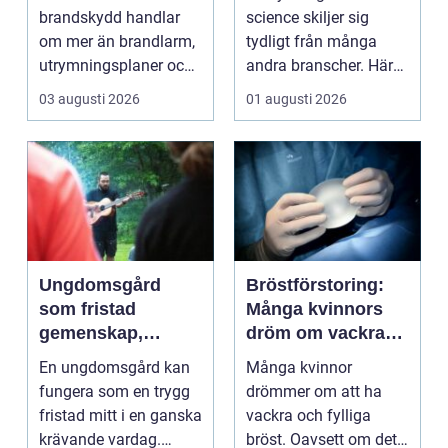
riktigt
kraven är som
brandskydd handlar
science skiljer sig
högst
om mer än brandlarm,
tydligt från många
utrymningsplaner och
andra branscher. Här
röda brandsläckare på
påverkar varje bes...
03 augusti 2026
01 augusti 2026
vägga...
Ungdomsgård
Bröstförstoring:
som fristad
Många kvinnors
gemenskap,
dröm om vackra
trygghet och
bröst
En ungdomsgård kan
Många kvinnor
växande
fungera som en trygg
drömmer om att ha
fristad mitt i en ganska
vackra och fylliga
krävande vardag.
bröst. Oavsett om det