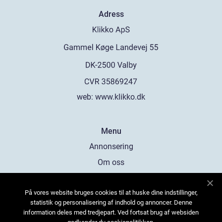
Adress
web:
www.klikko.dk
Menu
Annonsering
Om oss
Cookies
På vores website bruges cookies til at huske dine indstillinger,
Kontakta oss
statistik og personalisering af indhold og annoncer. Denne
Sitemap
information deles med tredjepart. Ved fortsat brug af websiden