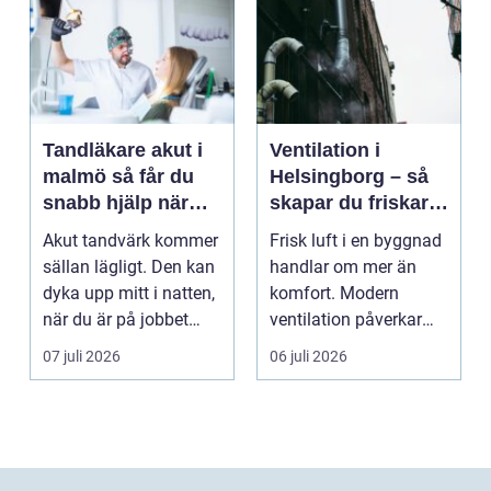
Tandläkare akut i
Ventilation i
malmö så får du
Helsingborg – så
snabb hjälp när
skapar du friskare
tanden krisar
byggnader och
Akut tandvärk kommer
Frisk luft i en byggnad
lägre
sällan lägligt. Den kan
handlar om mer än
energikostnader
dyka upp mitt i natten,
komfort. Modern
när du är på jobbet
ventilation påverkar
eller preci...
hälsa...
07 juli 2026
06 juli 2026