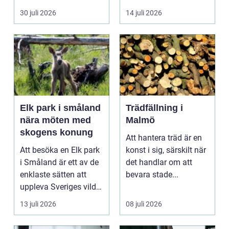
Skola, sociala med...
är f&o...
30 juli 2026
14 juli 2026
Elk park i småland
Trädfällning i
nära möten med
Malmö
skogens konung
Att hantera träd är en
Att besöka en Elk park
konst i sig, särskilt när
i Småland är ett av de
det handlar om att
enklaste sätten att
bevara stade...
uppleva Sveriges vilda
hjärta på n...
13 juli 2026
08 juli 2026