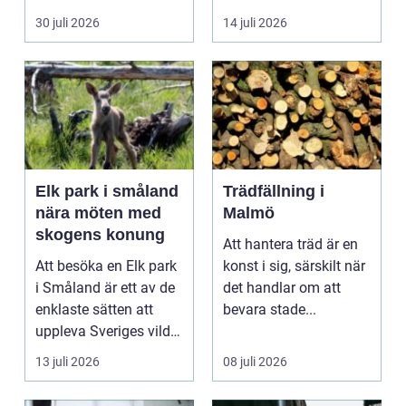
Skola, sociala med...
är f&o...
30 juli 2026
14 juli 2026
Elk park i småland
Trädfällning i
nära möten med
Malmö
skogens konung
Att hantera träd är en
Att besöka en Elk park
konst i sig, särskilt när
i Småland är ett av de
det handlar om att
enklaste sätten att
bevara stade...
uppleva Sveriges vilda
hjärta på n...
13 juli 2026
08 juli 2026