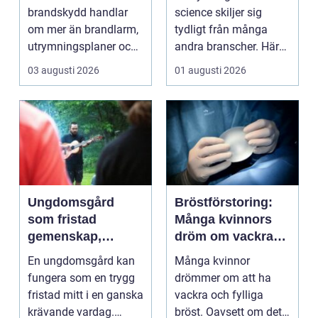
riktigt
kraven är som
brandskydd handlar
science skiljer sig
högst
om mer än brandlarm,
tydligt från många
utrymningsplaner och
andra branscher. Här
röda brandsläckare på
påverkar varje bes...
03 augusti 2026
01 augusti 2026
vägga...
Ungdomsgård
Bröstförstoring:
som fristad
Många kvinnors
gemenskap,
dröm om vackra
trygghet och
bröst
En ungdomsgård kan
Många kvinnor
växande
fungera som en trygg
drömmer om att ha
fristad mitt i en ganska
vackra och fylliga
krävande vardag.
bröst. Oavsett om det