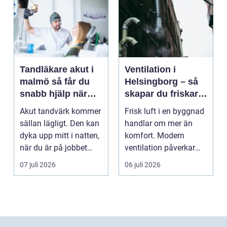
Tandläkare akut i
Ventilation i
malmö så får du
Helsingborg – så
snabb hjälp när
skapar du friskare
tanden krisar
byggnader och
Akut tandvärk kommer
Frisk luft i en byggnad
lägre
sällan lägligt. Den kan
handlar om mer än
energikostnader
dyka upp mitt i natten,
komfort. Modern
när du är på jobbet
ventilation påverkar
eller preci...
hälsa...
07 juli 2026
06 juli 2026