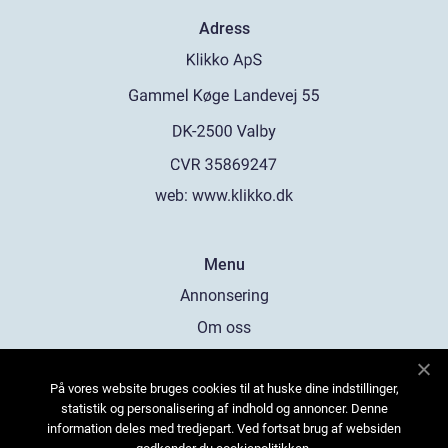
Adress
web:
www.klikko.dk
Menu
Annonsering
Om oss
Cookies
På vores website bruges cookies til at huske dine indstillinger,
Kontakta oss
statistik og personalisering af indhold og annoncer. Denne
Sitemap
information deles med tredjepart. Ved fortsat brug af websiden