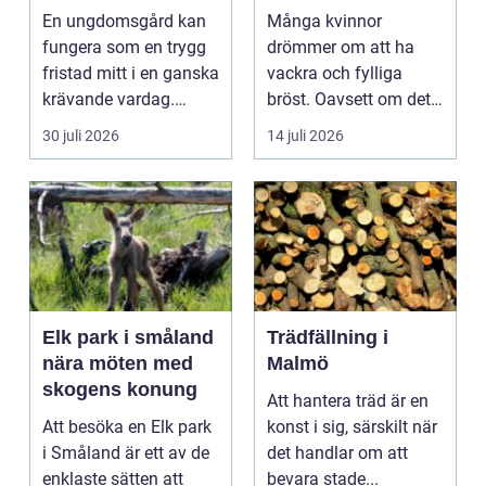
trygghet och
bröst
En ungdomsgård kan
Många kvinnor
växande
fungera som en trygg
drömmer om att ha
fristad mitt i en ganska
vackra och fylliga
krävande vardag.
bröst. Oavsett om det
Skola, sociala med...
är f&o...
30 juli 2026
14 juli 2026
Elk park i småland
Trädfällning i
nära möten med
Malmö
skogens konung
Att hantera träd är en
Att besöka en Elk park
konst i sig, särskilt när
i Småland är ett av de
det handlar om att
enklaste sätten att
bevara stade...