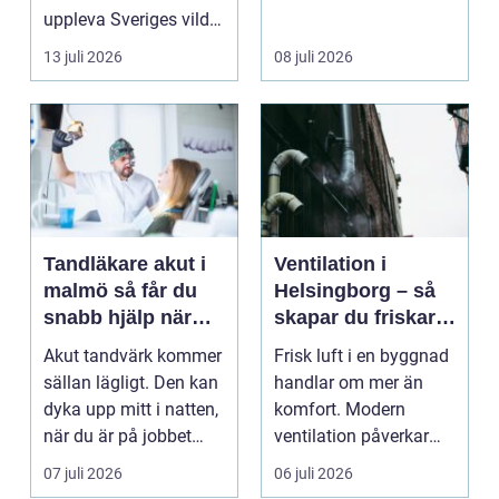
uppleva Sveriges vilda
hjärta på n...
13 juli 2026
08 juli 2026
Tandläkare akut i
Ventilation i
malmö så får du
Helsingborg – så
snabb hjälp när
skapar du friskare
tanden krisar
byggnader och
Akut tandvärk kommer
Frisk luft i en byggnad
lägre
sällan lägligt. Den kan
handlar om mer än
energikostnader
dyka upp mitt i natten,
komfort. Modern
när du är på jobbet
ventilation påverkar
eller preci...
hälsa...
07 juli 2026
06 juli 2026