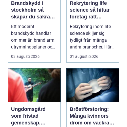
Brandskydd i
Rekrytering life
stockholm så
science så hittar
skapar du säkra
företag rätt
byggnader på
kompetens när
Ett modernt
Rekrytering inom life
riktigt
kraven är som
brandskydd handlar
science skiljer sig
högst
om mer än brandlarm,
tydligt från många
utrymningsplaner och
andra branscher. Här
röda brandsläckare på
påverkar varje bes...
03 augusti 2026
01 augusti 2026
vägga...
Ungdomsgård
Bröstförstoring:
som fristad
Många kvinnors
gemenskap,
dröm om vackra