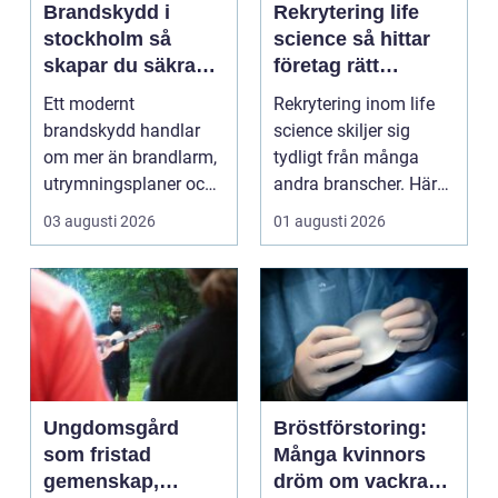
Brandskydd i
Rekrytering life
stockholm så
science så hittar
skapar du säkra
företag rätt
byggnader på
kompetens när
Ett modernt
Rekrytering inom life
riktigt
kraven är som
brandskydd handlar
science skiljer sig
högst
om mer än brandlarm,
tydligt från många
utrymningsplaner och
andra branscher. Här
röda brandsläckare på
påverkar varje bes...
03 augusti 2026
01 augusti 2026
vägga...
Ungdomsgård
Bröstförstoring:
som fristad
Många kvinnors
gemenskap,
dröm om vackra