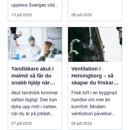
uppleva Sveriges vilda
hjärta på n...
13 juli 2026
08 juli 2026
Tandläkare akut i
Ventilation i
malmö så får du
Helsingborg – så
snabb hjälp när
skapar du friskare
tanden krisar
byggnader och
Akut tandvärk kommer
Frisk luft i en byggnad
lägre
sällan lägligt. Den kan
handlar om mer än
energikostnader
dyka upp mitt i natten,
komfort. Modern
när du är på jobbet
ventilation påverkar
eller preci...
hälsa...
07 juli 2026
06 juli 2026