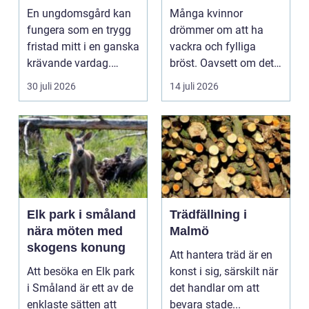
trygghet och
bröst
En ungdomsgård kan
Många kvinnor
växande
fungera som en trygg
drömmer om att ha
fristad mitt i en ganska
vackra och fylliga
krävande vardag.
bröst. Oavsett om det
Skola, sociala med...
är f&o...
30 juli 2026
14 juli 2026
Elk park i småland
Trädfällning i
nära möten med
Malmö
skogens konung
Att hantera träd är en
Att besöka en Elk park
konst i sig, särskilt när
i Småland är ett av de
det handlar om att
enklaste sätten att
bevara stade...