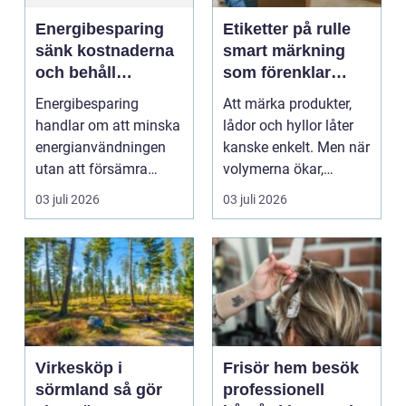
Energibesparing
Etiketter på rulle
sänk kostnaderna
smart märkning
och behåll
som förenklar
komforten
vardagen
Energibesparing
Att märka produkter,
handlar om att minska
lådor och hyllor låter
energianvändningen
kanske enkelt. Men när
utan att försämra
volymerna ökar,
vardagen för dem som
tempot höjs och k...
03 juli 2026
03 juli 2026
bor ...
Virkesköp i
Frisör hem besök
sörmland så gör
professionell