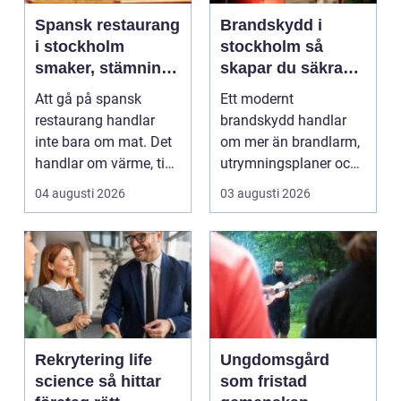
Spansk restaurang
Brandskydd i
i stockholm
stockholm så
smaker, stämning
skapar du säkra
och smarta val
byggnader på
Att gå på spansk
Ett modernt
riktigt
restaurang handlar
brandskydd handlar
inte bara om mat. Det
om mer än brandlarm,
handlar om värme, tid
utrymningsplaner och
tillsammans och en k...
röda brandsläckare på
04 augusti 2026
03 augusti 2026
vägga...
Rekrytering life
Ungdomsgård
science så hittar
som fristad