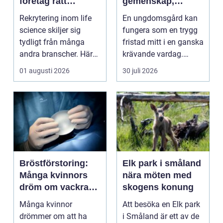
företag rätt
gemenskap,
kompetens när
trygghet och
Rekrytering inom life
En ungdomsgård kan
kraven är som
växande
science skiljer sig
fungera som en trygg
högst
tydligt från många
fristad mitt i en ganska
andra branscher. Här
krävande vardag.
påverkar varje bes...
Skola, sociala med...
01 augusti 2026
30 juli 2026
Bröstförstoring:
Elk park i småland
Många kvinnors
nära möten med
dröm om vackra
skogens konung
bröst
Många kvinnor
Att besöka en Elk park
drömmer om att ha
i Småland är ett av de