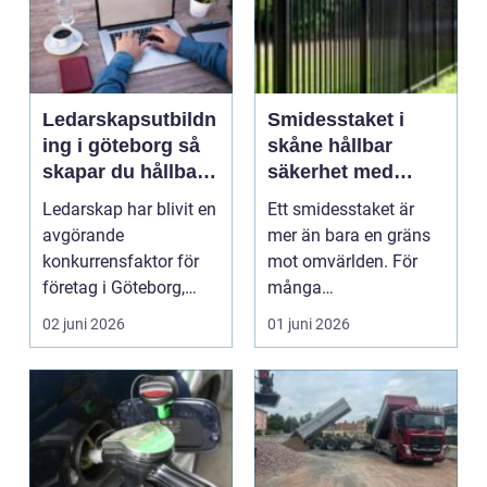
Ledarskapsutbildn
Smidesstaket i
ing i göteborg så
skåne hållbar
skapar du hållbara
säkerhet med
resultat
klassisk karaktär
Ledarskap har blivit en
Ett smidesstaket är
avgörande
mer än bara en gräns
konkurrensfaktor för
mot omvärlden. För
företag i Göteborg,
många
oavsett bransch eller
fastighetsägare i
02 juni 2026
01 juni 2026
sto...
Skåne handlar de...