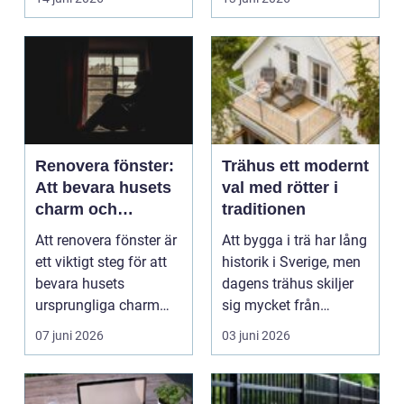
organis...
Renovera fönster:
Trähus ett modernt
Att bevara husets
val med rötter i
charm och
traditionen
energieffektivitet
Att renovera fönster är
Att bygga i trä har lång
ett viktigt steg för att
historik i Sverige, men
bevara husets
dagens trähus skiljer
ursprungliga charm
sig mycket från
sam...
gårdagens tim...
07 juni 2026
03 juni 2026