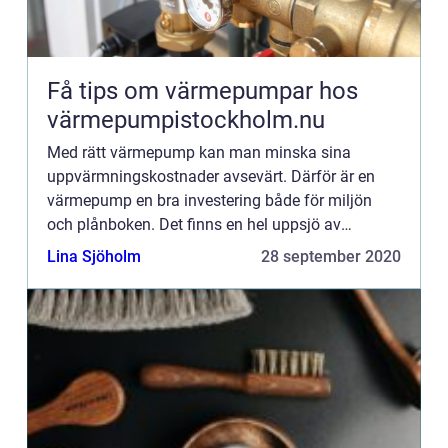
Få tips om värmepumpar hos
värmepumpistockholm.nu
Med rätt värmepump kan man minska sina
uppvärmningskostnader avsevärt. Därför är en
värmepump en bra investering både för miljön
och plånboken. Det finns en hel uppsjö av
värmepumpar ute på marknaden och det gäller att
Lina Sjöholm
28 september 2020
veta vilken man ska välja. Natu...