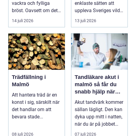
vackra och fylliga
enklaste sätten att
bröst. Oavsett om det
uppleva Sveriges vilda
är f&o...
hjärta på n...
14 juli 2026
13 juli 2026
Trädfällning i
Tandläkare akut i
Malmö
malmö så får du
snabb hjälp när
Att hantera träd är en
tanden krisar
konst i sig, särskilt när
Akut tandvärk kommer
det handlar om att
sällan lägligt. Den kan
bevara stade...
dyka upp mitt i natten,
när du är på jobbet
eller preci...
08 juli 2026
07 juli 2026