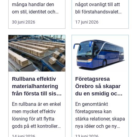
många handlar den
något ovanligt till att
om stil, identitet och
bli förstahandsvalet
ett sätt att utt...
för många ...
30 juni 2026
17 juni 2026
Rullbana effektiv
Företagsresa
materialhantering
Örebro så skapar
från första till sista
du en smidig och
meter
minnesvärd resa
En rullbana är en enkel
En genomtänkt
men mycket effektiv
företagsresa kan
lösning för att flytta
stärka relationer, skapa
gods på ett kontrollerat
nya idéer och ge ny
sätt gen...
energi till hela
14 juni 2026
13 juni 2026