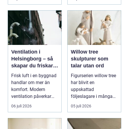
Ventilation i
Willow tree
Helsingborg – så
skulpturer som
skapar du friskare
talar utan ord
byggnader och
Frisk luft i en byggnad
Figurserien willow tree
lägre
handlar om mer än
har blivit en
energikostnader
komfort. Modern
uppskattad
ventilation påverkar
följeslagare i många
hälsa...
hem, kyrkor och
06 juli 2026
05 juli 2026
arbetsrum. Sku...