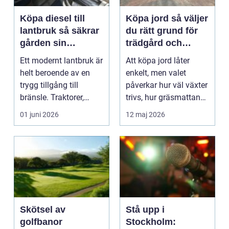
Köpa diesel till
Köpa jord så väljer
lantbruk så säkrar
du rätt grund för
gården sin
trädgård och
energiförsörjning
anläggning
Ett modernt lantbruk är
Att köpa jord låter
helt beroende av en
enkelt, men valet
trygg tillgång till
påverkar hur väl växter
bränsle. Traktorer,
trivs, hur gräsmattan
skördetröskor, l...
etablerar sig oc...
01 juni 2026
12 maj 2026
Skötsel av
Stå upp i
golfbanor
Stockholm: