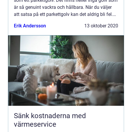
som ett parkettgolv. Det finns heller inga golv som
är så genuint vackra och hållbara. När du väljer
att satsa på ett parkettgolv kan det aldrig bli fel.
Ditt nya golv håller långt in i framtiden och ka...
Erik Andersson
13 oktober 2020
Sänk kostnaderna med
värmeservice