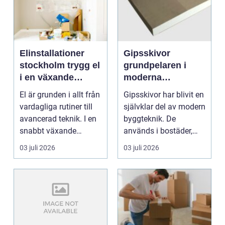
Elinstallationer
Gipsskivor
stockholm trygg el
grundpelaren i
i en växande
moderna
storstad
innerväggar och
El är grunden i allt från
Gipsskivor har blivit en
tak
vardagliga rutiner till
självklar del av modern
avancerad teknik. I en
byggteknik. De
snabbt växande
används i bostäder,
storstad som...
kontor, skolor o...
03 juli 2026
03 juli 2026