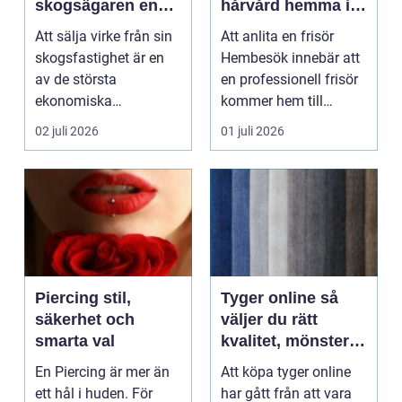
skogsägaren en
hårvård hemma i
trygg och lönsam
vardagsrummet
Att sälja virke från sin
Att anlita en frisör
affär
skogsfastighet är en
Hembesök innebär att
av de största
en professionell frisör
ekonomiska
kommer hem till
händelserna under ett
kunden med allt so...
02 juli 2026
01 juli 2026
skogsäg...
Piercing stil,
Tyger online så
säkerhet och
väljer du rätt
smarta val
kvalitet, mönster
och butik
En Piercing är mer än
Att köpa tyger online
ett hål i huden. För
har gått från att vara