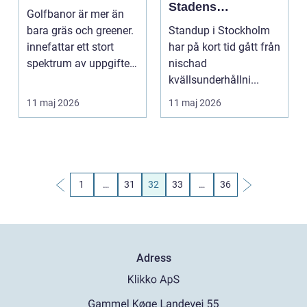
Stadens
Golfbanor är mer än
pulserande scen
bara gräs och greener.
Standup i Stockholm
för skratt varje
innefattar ett stort
har på kort tid gått från
kväll
spektrum av uppgifter,
nischad
inte minst n...
kvällsunderhållni...
11 maj 2026
11 maj 2026
1
…
31
32
33
…
36
Adress